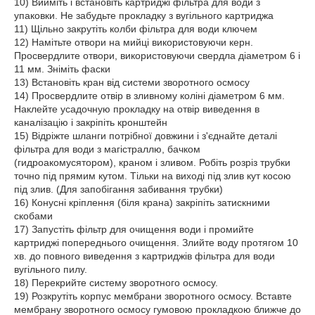
10) Вийміть і встановіть картриджі фільтра для води з
упаковки. Не забудьте прокладку з вугільного картриджа
11) Щільно закрутіть колби фільтра для води ключем
12) Намітьте отвори на мийці використовуючи керн.
Просвердлите отвори, використовуючи свердла діаметром 6 і
11 мм. Зніміть фаски
13) Встановіть кран від системи зворотного осмосу
14) Просвердлите отвір в зливному коліні діаметром 6 мм.
Наклейте усадочную прокладку на отвір виведення в
каналізацію і закріпіть кронштейн
15) Відріжте шланги потрібної довжини і з'єднайте деталі
фільтра для води з магістраллю, бачком
(гидроакомусятором), краном і зливом. Робіть розріз трубки
точно під прямим кутом. Тільки на виході під злив кут косою
під злив. (Для запобігання забивання трубки)
16) Конусні кріплення (біля крана) закріпіть затискними
скобами
17) Запустіть фільтр для очищення води і промийте
картриджі попереднього очищення. Злийте воду протягом 10
хв. до повного виведення з картриджів фільтра для води
вугільного пилу.
18) Перекрийте систему зворотного осмосу.
19) Розкрутіть корпус мембрани зворотного осмосу. Вставте
мембрану зворотного осмосу гумовою прокладкою ближче до