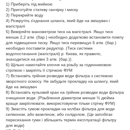
1) Приберіть під мийкою
2) Приготуйте статеву ганчірку і миску
3) Перекрийте воду
4) Розкрутіть з'єднання шланга, який йде на змішувач і
магістралі
5) Виміряйте манометром тиск на магістралі. Якщо тиск
менше 2,2 атм. (бар.) необхідно додатково встановити помпу
для підвищення тиску. Якщо тиск перевищує 6 атм. (бар.)
необхідно поставити редуктор. (Тиск системи
водопостачання (магістралі) р. Києва, як правило,
знаходитися на рівні 3 атм. (бар.)).
6) Щільно намотайте клоччя на різьбу за годинниковою
стрілкою і закріпіть її стрічкою ФУМ
7) Встановіть трійник розводки води фільтра з системою
зворотного осмосу. Не забудьте прокладку на шлангу, який
йде на змішувач
8) Встановіть кульовий кран на трійник розводки води фільтра
очищення води. (Різьблення діаметром менше ½ дюйма
краще закріплювати, використовуючи тільки стрічку ФУМ)
9) Змастіть гумові прокладки на колбах фільтра для води
силіконом, або вазеліном, або солідолом. (Це запобігає
пересихання гуми і збільшить термін експлуатації фільтру
для води)