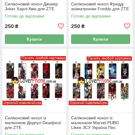
Силіконовий чохол Джокер
Силіконовий чохол Фредді
Joker Харлі Квін для ZTE
аніматроніки Freddy для ZTE
Готово до відправки
Готово до відправки
250
250
₴
₴
Купити
Купити
Силіконовий чохол із
Силіконовий чохол із
малюнком Дедпул Deadpool
малюнком Marvel PUBG
для ZTE
Likee ЗСУ Україна Пес
патрон для ZTE
Готово до відправки
Готово до відправки