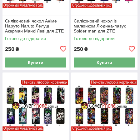
Силіконовий чохол Аніме
Силіконовий чохол із
Наруто Naruto Лелуш
малюнком Людина-павук
Акерман Манкі Леві для ZTE
Spider man для ZTE
Готово до відправки
Готово до відправки
250
250
₴
₴
Купити
Купити