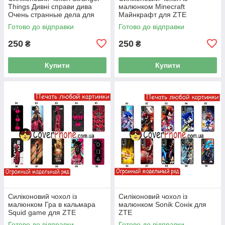
Things Дивні справи дива
малюнком Minecraft
Очень странные дела для
Майнкрафт для ZTE
ZTE Nubia
Готово до відправки
Готово до відправки
250
250
₴
₴
Купити
Купити
Силіконовий чохол із
Силіконовий чохол із
малюнком Гра в кальмара
малюнком Sonik Сонік для
Squid game для ZTE
ZTE
Готово до відправки
Готово до відправки