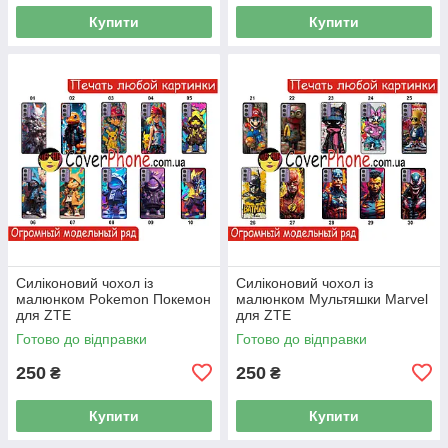
Купити
Купити
Силіконовий чохол із
Силіконовий чохол із
малюнком Pokemon Покемон
малюнком Мультяшки Marvel
для ZTE
для ZTE
Готово до відправки
Готово до відправки
250
250
₴
₴
Купити
Купити