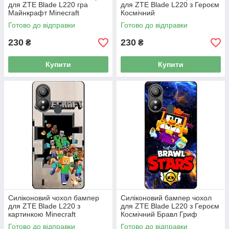
для ZTE Blade L220 гра
для ZTE Blade L220 з Героєм
Майнкрафт Minecraft
Космічний
Бравлійськийувальник Гавс
Готово до відправки
Готово до відправки
230
230
₴
₴
Купити
Купити
Силіконовий чохол бампер
Силіконовий бампер чохол
для ZTE Blade L220 з
для ZTE Blade L220 з Героєм
картинкою Minecraft
Космічний Бравл Гриф
Майнкрафт
Готово до відправки
Готово до відправки