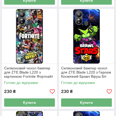
Купити
Купити
Силіконовий чохол бампер
Силіконовий бампер чохол
для ZTE Blade L220 з
для ZTE Blade L220 з Героєм
картинкою Fortnite Фортнайт
Космічний Бравл Віруш Біт
Готово до відправки
Готово до відправки
230
230
₴
₴
Купити
Купити