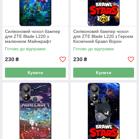
Силіконовий чохол бампер
Силіконовий бампер чохол
для ZTE Blade L220 з
для ZTE Blade L220 з Героєм
малюнком Майнкрафт
Космічний Бравл Ворон
Minecraft
Фенікс
Готово до відправки
Готово до відправки
230
230
₴
₴
Купити
Купити