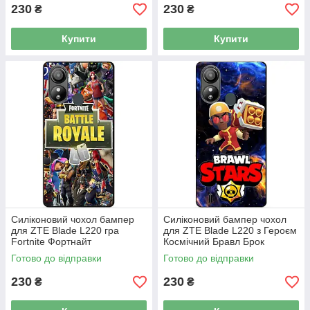
230
230
₴
₴
Купити
Купити
Силіконовий чохол бампер
Силіконовий бампер чохол
для ZTE Blade L220 гра
для ZTE Blade L220 з Героєм
Fortnite Фортнайт
Космічний Бравл Брок
Готово до відправки
Готово до відправки
230
230
₴
₴