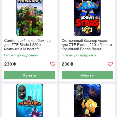
Силіконовий чохол бампер
Силіконовий бампер чохол
для ZTE Blade L220 з
для ZTE Blade L220 з Героєм
малюнком Minecraft
Космічний Бравл Вольт
Майнкрафт
Готово до відправки
Готово до відправки
230
230
₴
₴
Купити
Купити