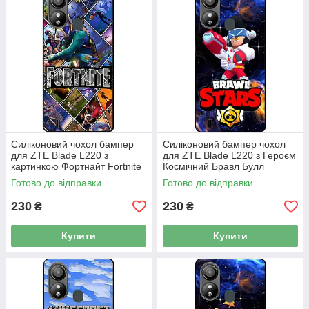
Силіконовий чохол бампер
Силіконовий бампер чохол
для ZTE Blade L220 з
для ZTE Blade L220 з Героєм
картинкою Фортнайт Fortnite
Космічний Бравл Булл
Готово до відправки
Готово до відправки
230
230
₴
₴
Купити
Купити