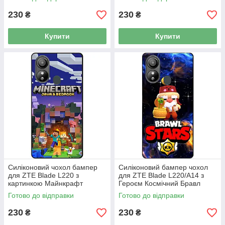
230
230
₴
₴
Купити
Купити
Силіконовий чохол бампер
Силіконовий бампер чохол
для ZTE Blade L220 з
для ZTE Blade L220/A14 з
картинкою Майнкрафт
Героєм Космічний Бравл
Minecraft
Гейл
Готово до відправки
Готово до відправки
230
230
₴
₴