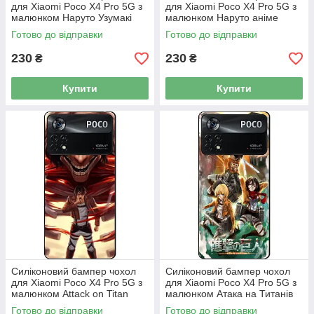
для Xiaomi Poco X4 Pro 5G з
для Xiaomi Poco X4 Pro 5G з
малюнком Наруто Узумакі
малюнком Наруто аніме
Готово до відправки
Готово до відправки
230
230
₴
₴
Купити
Купити
Силіконовий бампер чохол
Силіконовий бампер чохол
для Xiaomi Poco X4 Pro 5G з
для Xiaomi Poco X4 Pro 5G з
малюнком Attack on Titan
малюнком Атака на Титанів
Готово до відправки
Готово до відправки