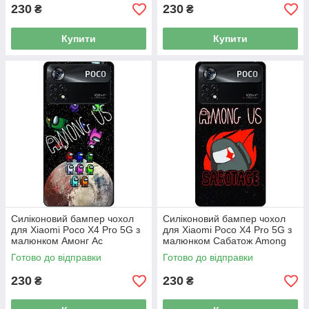
230
230
₴
₴
Купити
Купити
Силіконовий бампер чохол
Силіконовий бампер чохол
для Xiaomi Poco X4 Pro 5G з
для Xiaomi Poco X4 Pro 5G з
малюнком Амонг Ас
малюнком Сабатож Among
Us
Готово до відправки
Готово до відправки
230
230
₴
₴