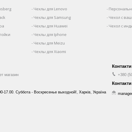
nsberg
Чехлы для Lenovo
Персональн
ack
Чехлы для Samsung
Чехол с ва
iba
Чехлы для Huawei
Чехол с ин
тойки
Чехлы для Iphone
Чехлы для Meizu
Чехлы для Xiaomi
ет магазин
+380 (5
0-17.00. Суббота - Воскресенье выходной!, Харків, Україна
manage