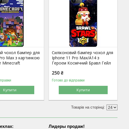
ий чохол бампер для
Силіконовий бампер чохол для
Pro Max з картинкою
Iphone 11 Pro Max/A14 з
 Minecraft
Героєм Космічний Бравл Гейл
250 ₴
дправки
Готово до відправки
Купити
Купити
чехлах:
Лидеры продаж!