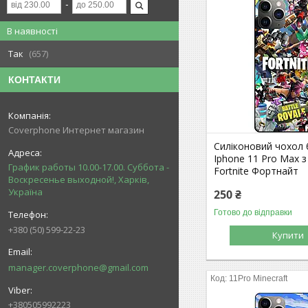
В наявності
Так
657
КОНТАКТИ
Coverphone Интернет магазин
Силіконовий чохол
Iphone 11 Pro Max 
График работы 10.00-17.00. Суббота -
Fortnite Фортнайт
Воскресенье выходной!, Харків,
Україна
250 ₴
Готово до відправки
+380 (50) 599-22-23
Купити
manager.coverphone@gmail.com
11Pro Minecraft
+380505992223