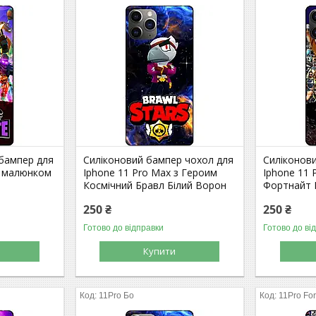
 бампер для
Силіконовий бампер чохол для
Силіконов
з малюнком
Iphone 11 Pro Max з Героим
Iphone 11
Космічний Бравл Білий Ворон
Фортнайт F
250 ₴
250 ₴
Готово до відправки
Готово до ві
Купити
11Pro Бо
11Pro For