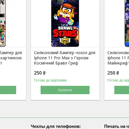
 бампер для
Силіконовий бампер чохол для
Силіконов
з картинкою
Iphone 11 Pro Max з Героєм
Iphone 11 
фт
Космічний Бравл Гриф
Майнкрафт
250 ₴
250 ₴
Готово до відправки
Готово до ві
Купити
Чехлы для телефонов:
Печать на 