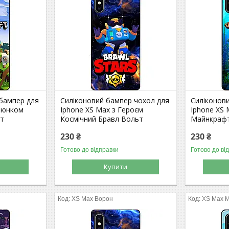
 бампер для
Силіконовий бампер чохол для
Силіконов
алюнком
Iphone XS Max з Героєм
Iphone XS
фт
Космічний Бравл Вольт
Майнкрафт
230 ₴
230 ₴
Готово до відправки
Готово до ві
Купити
XS Max Ворон
XS Max M