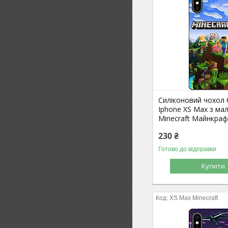
Силіконовий чохол
Iphone XS Max з м
Minecraft Майнкра
230 ₴
Готово до відправки
Купити
XS Max Minecraft