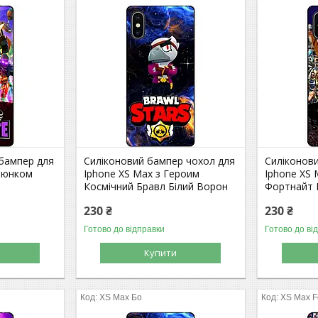
 бампер для
Силіконовий бампер чохол для
Силіконов
алюнком
Iphone XS Max з Героим
Iphone XS
Космічний Бравл Білий Ворон
Фортнайт F
230 ₴
230 ₴
Готово до відправки
Готово до ві
Купити
XS Max Бо
XS Max Fo