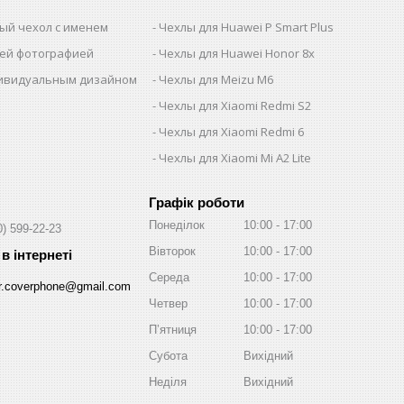
ый чехол с именем
Чехлы для Huawei P Smart Plus
шей фотографией
Чехлы для Huawei Honor 8x
дивидуальным дизайном
Чехлы для Meizu M6
Чехлы для Xiaomi Redmi S2
Чехлы для Xiaomi Redmi 6
Чехлы для Xiaomi Mi A2 Lite
Графік роботи
Понеділок
10:00
17:00
0) 599-22-23
Вівторок
10:00
17:00
Середа
10:00
17:00
r.coverphone@gmail.com
Четвер
10:00
17:00
Пʼятниця
10:00
17:00
Субота
Вихідний
Неділя
Вихідний