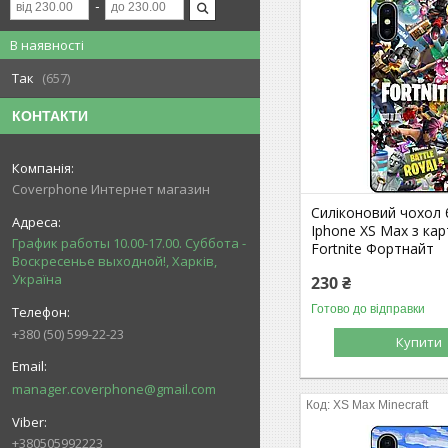
В наявності
Так
657
КОНТАКТИ
Coverphone Интернет магазин
Силіконовий чохол
Iphone XS Max з ка
График работы 10.00-17.00. Суббота -
Fortnite Фортнайт
Воскресенье выходной!, Харків,
Україна
230 ₴
Готово до відправки
+380 (50) 599-22-23
Купити
manager.coverphone@gmail.com
XS Max Minecraft
+380505992223