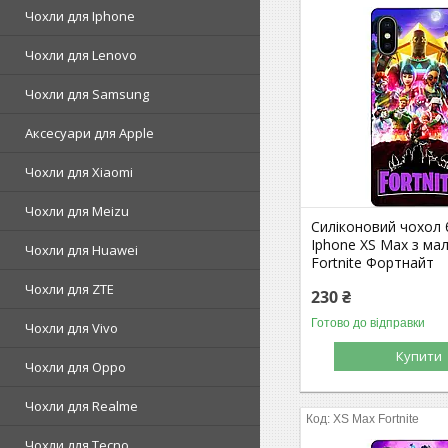
Чохли для Iphone
Чохли для Lenovo
Чохли для Samsung
Аксесуари для Apple
Чохли для Xiaomi
Чохли для Meizu
Силіконовий чохол
Iphone XS Max з м
Чохли для Huawei
Fortnite Фортнайт
Чохли для ZTE
230 ₴
Готово до відправки
Чохли для Vivo
Купити
Чохли для Oppo
Чохли для Realme
XS Max Fortnite
Чохли для Tecno