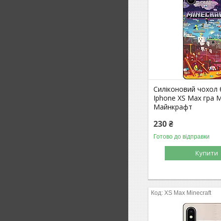
Силіконовий чохол
Iphone XS Max гра M
Майнкрафт
230 ₴
Готово до відправки
Купити
XS Max Minecraft