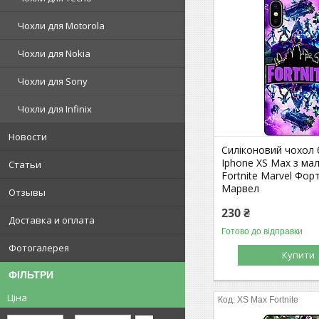
Чохли для Motorola
Чохли для Nokia
Чохли для Sony
Чохли для Infinix
Новости
Силіконовий чохол
Iphone XS Max з м
Статьи
Fortnite Marvel Фор
Марвел
Отзывы
230 ₴
Доставка и оплата
Готово до відправки
Фотогалерея
Купити
ФІЛЬТРИ
Ціна
XS Max Fortnite