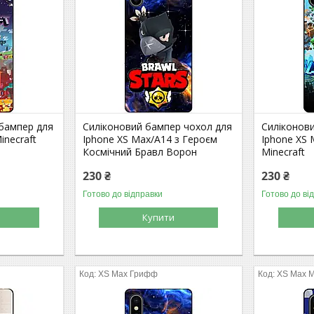
 бампер для
Силіконовий бампер чохол для
Силіконов
inecraft
Iphone XS Max/A14 з Героєм
Iphone XS
Космічний Бравл Ворон
Minecraft
230 ₴
230 ₴
Готово до відправки
Готово до ві
Купити
XS Max Грифф
XS Max M