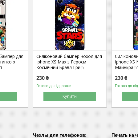
 бампер для
Силіконовий бампер чохол для
Силіконов
ртинкою
Iphone XS Max з Героєм
Iphone XS 
фт
Космічний Бравл Гриф
Майнкрафт
230 ₴
230 ₴
Готово до відправки
Готово до ві
Купити
Чехлы для телефонов:
Печать на 