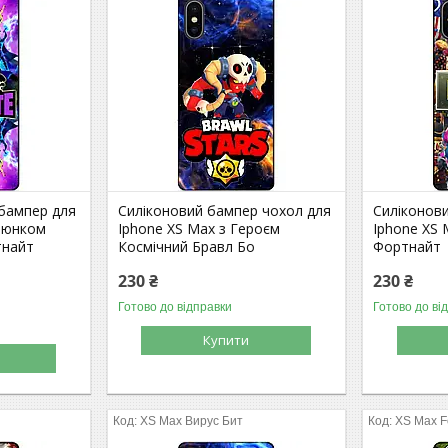
 бампер для
Силіконовий бампер чохол для
Силіконов
алюнком
Iphone XS Max з Героєм
Iphone XS 
тнайт
Космічний Бравл Бо
Фортнайт
230 ₴
230 ₴
Готово до відправки
Готово до ві
Купити
XS Max Вирус Бит
XS Max Fo