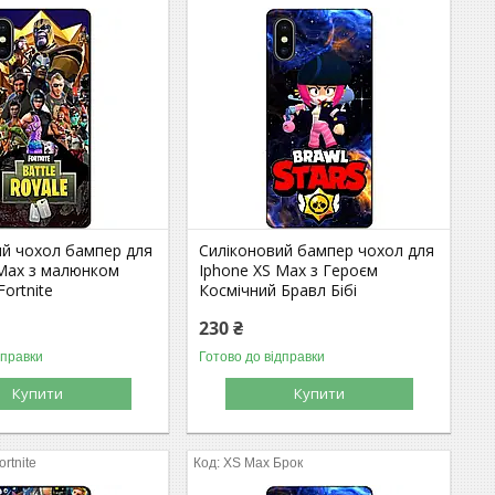
ий чохол бампер для
Силіконовий бампер чохол для
 Max з малюнком
Iphone XS Max з Героєм
ortnite
Космічний Бравл Бібі
230 ₴
дправки
Готово до відправки
Купити
Купити
rtnite
XS Max Брок