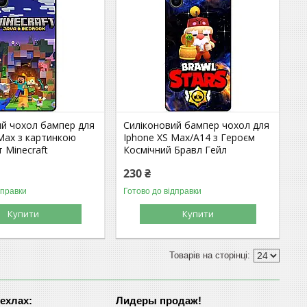
ий чохол бампер для
Силіконовий бампер чохол для
Max з картинкою
Iphone XS Max/A14 з Героєм
 Minecraft
Космічний Бравл Гейл
230 ₴
дправки
Готово до відправки
Купити
Купити
чехлах:
Лидеры продаж!