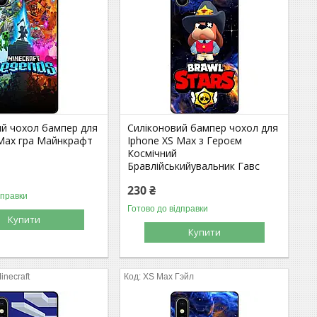
ий чохол бампер для
Силіконовий бампер чохол для
 Max гра Майнкрафт
Iphone XS Max з Героєм
Космічний
Бравлійськийувальник Гавс
230 ₴
дправки
Готово до відправки
Купити
Купити
inecraft
XS Max Гэйл