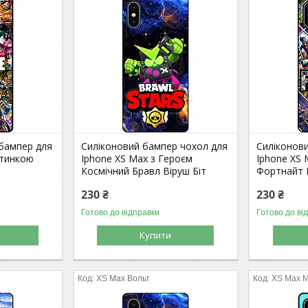
 бампер для
Силіконовий бампер чохол для
Силіконов
ртинкою
Iphone XS Max з Героєм
Iphone XS 
Космічний Бравл Віруш Біт
Фортнайт F
230 ₴
230 ₴
Готово до відправки
Готово до ві
Купити
XS Max Вольт
XS Max M