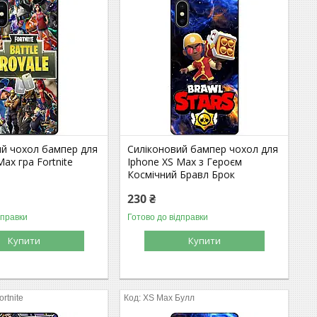
ий чохол бампер для
Силіконовий бампер чохол для
Max гра Fortnite
Iphone XS Max з Героєм
Космічний Бравл Брок
230 ₴
дправки
Готово до відправки
Купити
Купити
rtnite
XS Max Булл