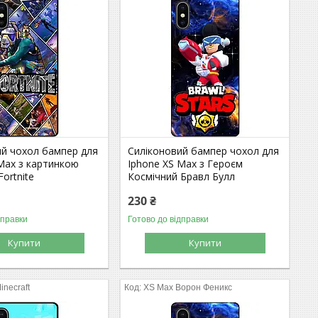
ий чохол бампер для
Силіконовий бампер чохол для
Max з картинкою
Iphone XS Max з Героєм
ortnite
Космічний Бравл Булл
230 ₴
дправки
Готово до відправки
Купити
Купити
inecraft
XS Max Ворон Феникс