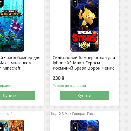
ий чохол бампер для
Силіконовий бампер чохол для
 Max з малюнком
Iphone XS Max з Героєм
 Minecraft
Космічний Бравл Ворон Фенікс
230 ₴
дправки
Готово до відправки
Купити
Купити
inecraft
XS Max Генерал Гавс