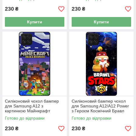
230
230
₴
₴
Купити
Купити
Силіконовий чохол бампер
Силіконовий бампер чохол
для Samsung A12 з
для Samsung A12/A12 Power
картинкою Майнкрафт
з Героєм Космічний Бравл
Minecraft
Гейл
Готово до відправки
Готово до відправки
230
230
₴
₴