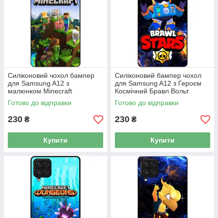
Силіконовий чохол бампер
Силіконовий бампер чохол
для Samsung A12 з
для Samsung A12 з Героєм
малюнком Minecraft
Космічний Бравл Вольт
Майнкрафт
Готово до відправки
Готово до відправки
230
230
₴
₴
Купити
Купити