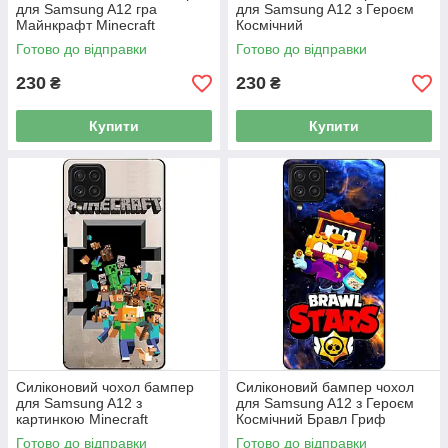
для Samsung A12 гра
для Samsung A12 з Героєм
Майнкрафт Minecraft
Космічний
Бравлійськийувальник Гавс
Готово до відправки
Готово до відправки
230
230
₴
₴
Купити
Купити
Силіконовий чохол бампер
Силіконовий бампер чохол
для Samsung A12 з
для Samsung A12 з Героєм
картинкою Minecraft
Космічний Бравл Гриф
Майнкрафт
Готово до відправки
Готово до відправки