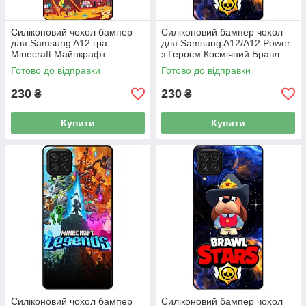
Силіконовий чохол бампер
Силіконовий бампер чохол
для Samsung A12 гра
для Samsung A12/A12 Power
Minecraft Майнкрафт
з Героєм Космічний Бравл
Ворон
Готово до відправки
Готово до відправки
230
230
₴
₴
Купити
Купити
Силіконовий чохол бампер
Силіконовий бампер чохол