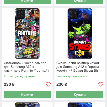
Купити
Купити
Силіконовий чохол бампер
Силіконовий бампер чохол
для Samsung A12 з
для Samsung A12 з Героєм
картинкою Fortnite Фортнайт
Космічний Бравл Віруш Біт
Готово до відправки
Готово до відправки
230
230
₴
₴
Купити
Купити