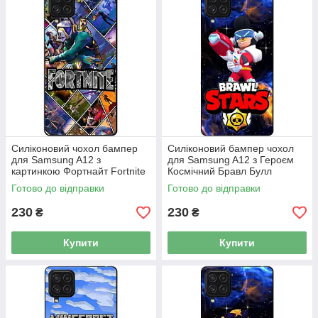
Силіконовий чохол бампер
Силіконовий бампер чохол
для Samsung A12 з
для Samsung A12 з Героєм
картинкою Фортнайт Fortnite
Космічний Бравл Булл
Готово до відправки
Готово до відправки
230
230
₴
₴
Купити
Купити