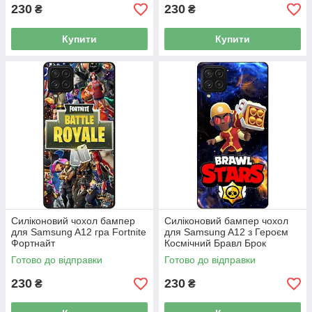
230
230
₴
₴
Купити
Купити
Силіконовий чохол бампер
Силіконовий бампер чохол
для Samsung A12 гра Fortnite
для Samsung A12 з Героєм
Фортнайт
Космічний Бравл Брок
Готово до відправки
Готово до відправки
230
230
₴
₴