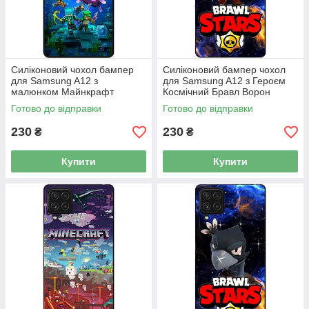
Силіконовий чохол бампер
Силіконовий бампер чохол
для Samsung A12 з
для Samsung A12 з Героєм
малюнком Майнкрафт
Космічний Бравл Ворон
Minecraft
Фенікс
Готово до відправки
Готово до відправки
230
230
₴
₴
Купити
Купити