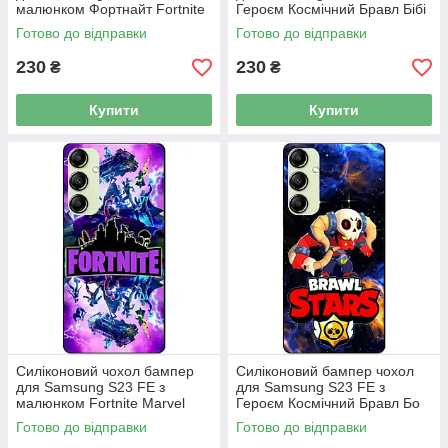
малюнком Фортнайт Fortnite
Героєм Космічний Бравл Бібі
Готово до відправки
Готово до відправки
230
230
₴
₴
Купити
Купити
Силіконовий чохол бампер
Силіконовий бампер чохол
для Samsung S23 FE з
для Samsung S23 FE з
малюнком Fortnite Marvel
Героєм Космічний Бравл Бо
Фортнайт Марвел
Готово до відправки
Готово до відправки