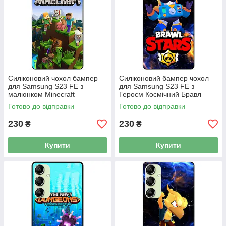
Силіконовий чохол бампер
Силіконовий бампер чохол
для Samsung S23 FE з
для Samsung S23 FE з
малюнком Minecraft
Героєм Космічний Бравл
Майнкрафт
Вольт
Готово до відправки
Готово до відправки
230
230
₴
₴
Купити
Купити