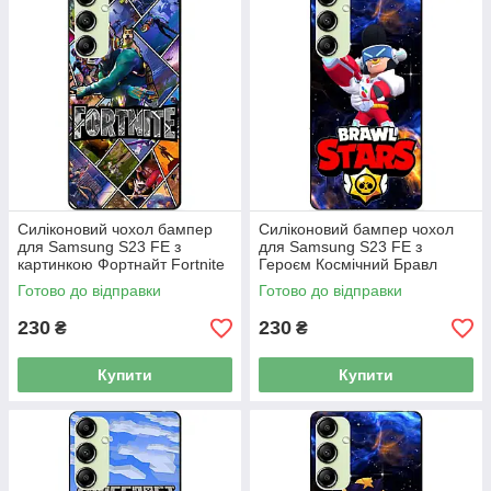
Силіконовий чохол бампер
Силіконовий бампер чохол
для Samsung S23 FE з
для Samsung S23 FE з
картинкою Фортнайт Fortnite
Героєм Космічний Бравл
Булл
Готово до відправки
Готово до відправки
230
230
₴
₴
Купити
Купити