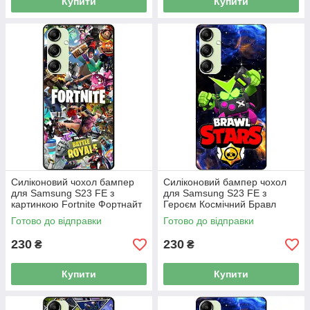
Купити
Купити
Силіконовий чохол бампер
Силіконовий бампер чохол
для Samsung S23 FE з
для Samsung S23 FE з
картинкою Fortnite Фортнайт
Героєм Космічний Бравл
Віруш Біт
Готово до відправки
Готово до відправки
230
230
₴
₴
Купити
Купити