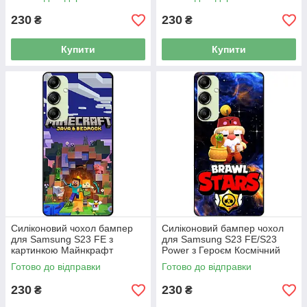
230
230
₴
₴
Купити
Купити
Силіконовий чохол бампер
Силіконовий бампер чохол
для Samsung S23 FE з
для Samsung S23 FE/S23
картинкою Майнкрафт
Power з Героєм Космічний
Minecraft
Бравл Гейл
Готово до відправки
Готово до відправки
230
230
₴
₴