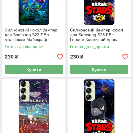
Силіконовий чохол бампер
Силіконовий бампер чохол
для Samsung S23 FE з
для Samsung S23 FE з
малюнком Майнкрафт
Героєм Космічний Бравл
Minecraft
Ворон Фенікс
Готово до відправки
Готово до відправки
230
230
₴
₴
Купити
Купити