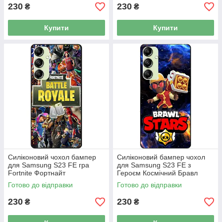
230
230
₴
₴
Купити
Купити
Силіконовий чохол бампер
Силіконовий бампер чохол
для Samsung S23 FE гра
для Samsung S23 FE з
Fortnite Фортнайт
Героєм Космічний Бравл
Брок
Готово до відправки
Готово до відправки
230
230
₴
₴