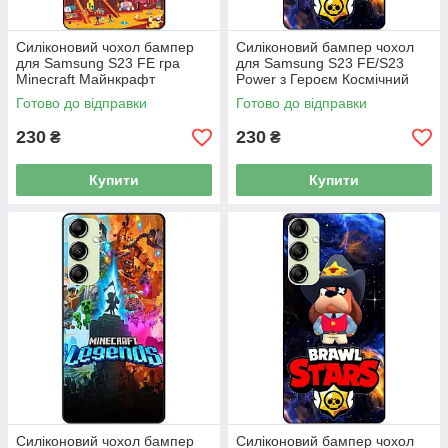
Силіконовий чохол бампер
Силіконовий бампер чохол
для Samsung S23 FE гра
для Samsung S23 FE/S23
Minecraft Майнкрафт
Power з Героєм Космічний
Бравл Ворон
Готово до відправки
Готово до відправки
230
230
₴
₴
Купити
Купити
Силіконовий чохол бампер
Силіконовий бампер чохол