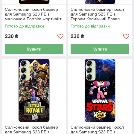
Силіконовий чохол бампер
Силіконовий бампер чохол
для Samsung S23 FE з
для Samsung S23 FE з
малюнком Fortnite Фортнайт
Героим Космічний Бравл
Білий Ворон
Готово до відправки
Готово до відправки
230
230
₴
₴
Купити
Купити
Силіконовий чохол бампер
Силіконовий бампер чохол
для Samsung S23 FE з
для Samsung S23 FE з