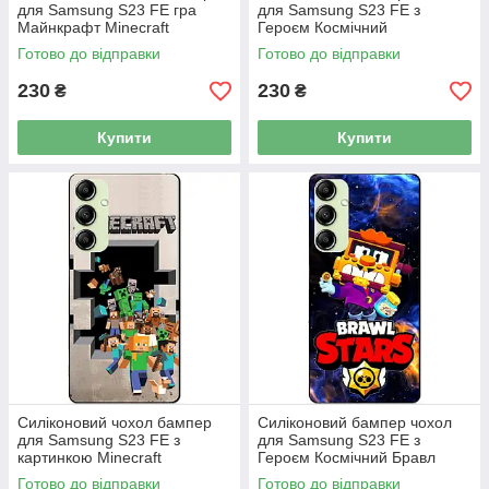
для Samsung S23 FE гра
для Samsung S23 FE з
Майнкрафт Minecraft
Героєм Космічний
Бравлійськийувальник Гавс
Готово до відправки
Готово до відправки
230
230
₴
₴
Купити
Купити
Силіконовий чохол бампер
Силіконовий бампер чохол
для Samsung S23 FE з
для Samsung S23 FE з
картинкою Minecraft
Героєм Космічний Бравл
Майнкрафт
Гриф
Готово до відправки
Готово до відправки