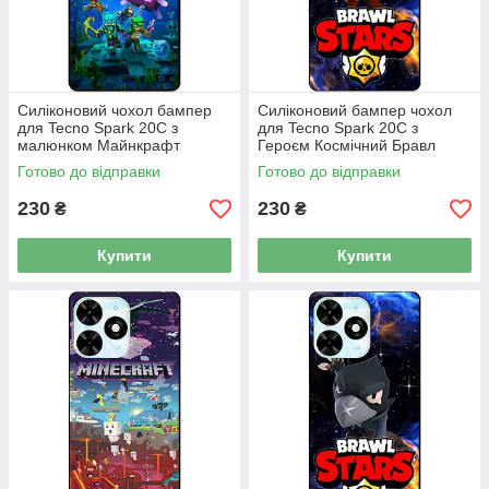
Силіконовий чохол бампер
Силіконовий бампер чохол
для Tecno Spark 20C з
для Tecno Spark 20C з
малюнком Майнкрафт
Героєм Космічний Бравл
Minecraft
Ворон Фенікс
Готово до відправки
Готово до відправки
230
230
₴
₴
Купити
Купити