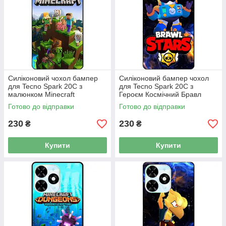
Силіконовий чохол бампер
Силіконовий бампер чохол
для Tecno Spark 20C з
для Tecno Spark 20C з
малюнком Minecraft
Героєм Космічний Бравл
Майнкрафт
Вольт
Готово до відправки
Готово до відправки
230
230
₴
₴
Купити
Купити