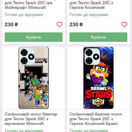
для Tecno Spark 20C гра
для Tecno Spark 20C з
Майнкрафт Minecraft
Героєм Космічний
Бравлійськийувальник Гавс
Готово до відправки
Готово до відправки
230
230
₴
₴
Купити
Купити
Силіконовий чохол бампер
Силіконовий бампер чохол
для Tecno Spark 20C з
для Tecno Spark 20C з
картинкою Minecraft
Героєм Космічний Бравл
Майнкрафт
Гриф
Готово до відправки
Готово до відправки