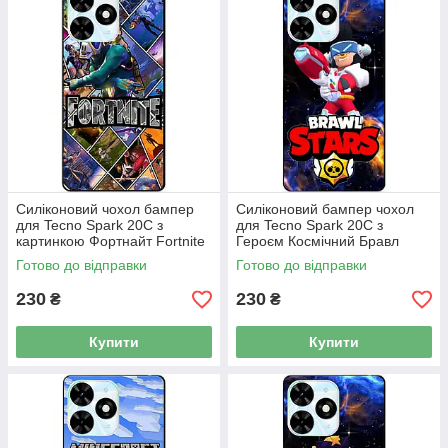
Силіконовий чохол бампер
Силіконовий бампер чохол
для Tecno Spark 20C з
для Tecno Spark 20C з
картинкою Фортнайт Fortnite
Героєм Космічний Бравл
Булл
Готово до відправки
Готово до відправки
230
230
₴
₴
Купити
Купити