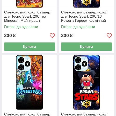
Силіконовий чохол бампер
Силіконовий бампер чохол
для Tecno Spark 20C гра
для Tecno Spark 20C/13
Minecraft Майнкрафт
Power з Героєм Космічний
Бравл Ворон
Готово до відправки
Готово до відправки
230
230
₴
₴
Купити
Купити
Силіконовий чохол бампер
Силіконовий бампер чохол