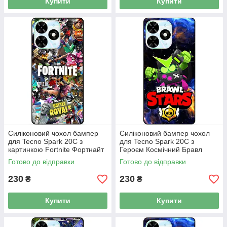
Купити
Купити
Силіконовий чохол бампер
Силіконовий бампер чохол
для Tecno Spark 20C з
для Tecno Spark 20C з
картинкою Fortnite Фортнайт
Героєм Космічний Бравл
Віруш Біт
Готово до відправки
Готово до відправки
230
230
₴
₴
Купити
Купити