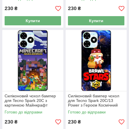
230
230
₴
₴
Купити
Купити
Силіконовий чохол бампер
Силіконовий бампер чохол
для Tecno Spark 20C з
для Tecno Spark 20C/13
картинкою Майнкрафт
Power з Героєм Космічний
Minecraft
Бравл Гейл
Готово до відправки
Готово до відправки
230
230
₴
₴