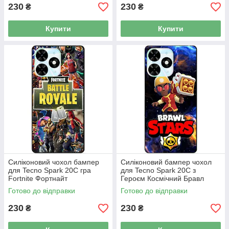
230
230
₴
₴
Купити
Купити
Силіконовий чохол бампер
Силіконовий бампер чохол
для Tecno Spark 20C гра
для Tecno Spark 20C з
Fortnite Фортнайт
Героєм Космічний Бравл
Брок
Готово до відправки
Готово до відправки
230
230
₴
₴