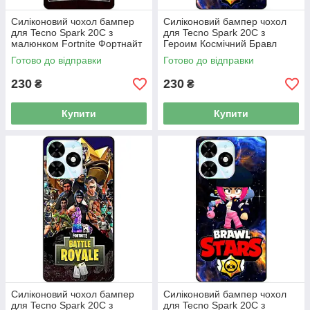
Силіконовий чохол бампер
Силіконовий бампер чохол
для Tecno Spark 20C з
для Tecno Spark 20C з
малюнком Fortnite Фортнайт
Героим Космічний Бравл
Білий Ворон
Готово до відправки
Готово до відправки
230
230
₴
₴
Купити
Купити
Силіконовий чохол бампер
Силіконовий бампер чохол
для Tecno Spark 20C з
для Tecno Spark 20C з