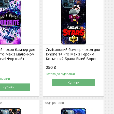
ий чохол бампер для
Силіконовий бампер чохол для
 Pro Max з малюнком
Iphone 14 Pro Max з Героим
arvel Фортнайт
Космічний Бравл Білий Ворон
250 ₴
Готово до відправки
дправки
Купити
Купити
te
Iph Биби