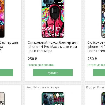
 бампер для
Силіконовий чохол бампер для
Силіконов
ра
Iphone 14 Pro Max з малюнком
Iphone 14 
ft
Гра в кальмара
Fortnite Ф
250 ₴
250 ₴
Готово до відправки
Готово до ві
Купити
I14 Игра в кальмара
Iph Fortni