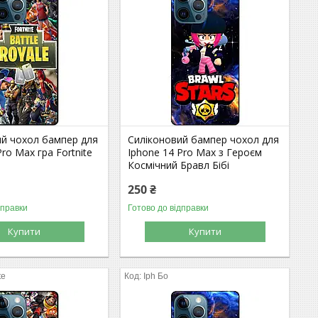
ий чохол бампер для
Силіконовий бампер чохол для
Pro Max гра Fortnite
Iphone 14 Pro Max з Героєм
Космічний Бравл Бібі
250 ₴
дправки
Готово до відправки
Купити
Купити
te
Iph Бо