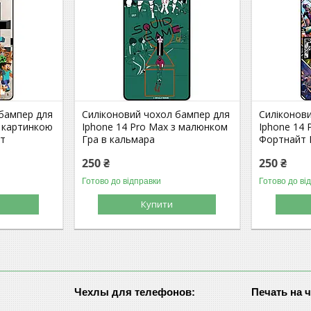
 бампер для
Силіконовий чохол бампер для
Силіконов
з картинкою
Iphone 14 Pro Max з малюнком
Iphone 14 
фт
Гра в кальмара
Фортнайт F
250 ₴
250 ₴
Готово до відправки
Готово до ві
Купити
Чехлы для телефонов:
Печать на 