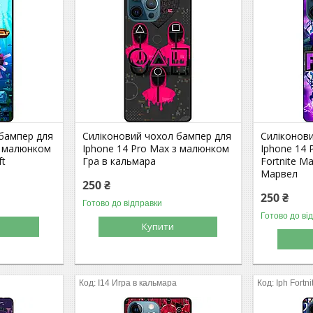
 бампер для
Силіконовий чохол бампер для
Силіконов
з малюнком
Iphone 14 Pro Max з малюнком
Iphone 14
ft
Гра в кальмара
Fortnite M
Марвел
250 ₴
250 ₴
Готово до відправки
Готово до ві
Купити
I14 Игра в кальмара
Iph Fortni