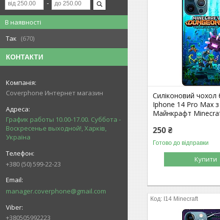
В наявності
Так
670
КОНТАКТИ
Coverphone Интернет магазин
Силіконовий чохол
Iphone 14 Pro Max 
Майнкрафт Minecra
График работы 10.00-17.00. Суббота -
Воскресенье выходной!, Харків,
250 ₴
Україна
Готово до відправки
Купити
+380 (50) 599-22-23
manager.coverphone@gmail.com
I14 Minecraft
+380505992223