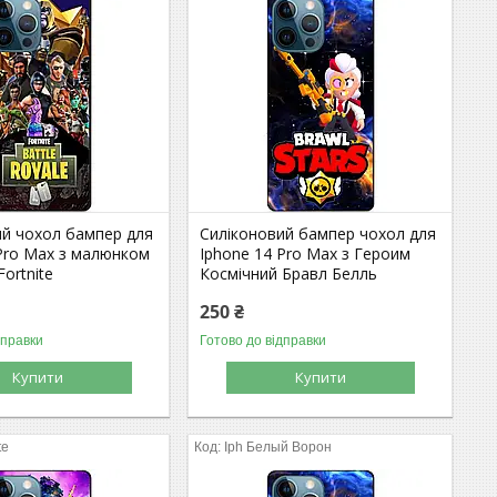
ий чохол бампер для
Силіконовий бампер чохол для
 Pro Max з малюнком
Iphone 14 Pro Max з Героим
ortnite
Космічний Бравл Белль
250 ₴
дправки
Готово до відправки
Купити
Купити
te
Iph Белый Ворон