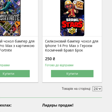
ий чохол бампер для
Силіконовий бампер чохол для
Pro Max з картинкою
Iphone 14 Pro Max з Героєм
ortnite
Космічний Бравл Брок
250 ₴
дправки
Готово до відправки
Купити
Купити
чехлах:
Лидеры продаж!