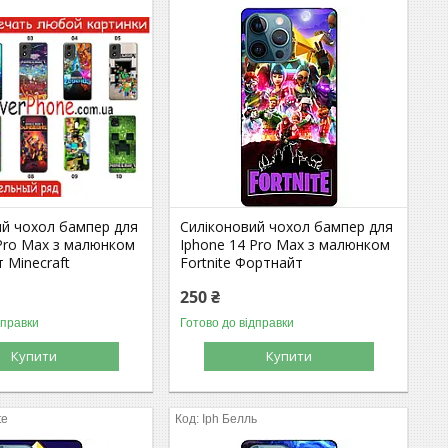
ий чохол бампер для
Силіконовий чохол бампер для
 Pro Max з малюнком
Iphone 14 Pro Max з малюнком
 Minecraft
Fortnite Фортнайт
250 ₴
дправки
Готово до відправки
Купити
Купити
te
Iph Белль