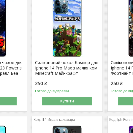
р чохол для
Силіконовий чохол бампер для
Силіконов
S23 Power з
Iphone 14 Pro Max з малюнком
Iphone 14
Бравл Беа
Minecraft Майнкрафт
Фортнайт F
250 ₴
250 ₴
Готово до відправки
Готово до ві
Купити
I14 Игра в кальмара
Iph Fortni