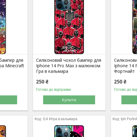
 бампер для
Силіконовий чохол бампер для
Силіконов
ра Minecraft
Iphone 14 Pro Max з малюнком
Iphone 14 
Гра в кальмара
Фортнайт
250 ₴
250 ₴
Готово до відправки
Готово до ві
Купити
I14 Игра в кальмара
Iph Fortni