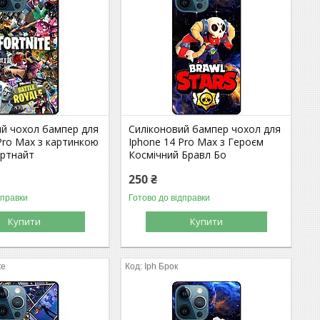
ий чохол бампер для
Силіконовий бампер чохол для
Pro Max з картинкою
Iphone 14 Pro Max з Героєм
ортнайт
Космічний Бравл Бо
250 ₴
дправки
Готово до відправки
Купити
Купити
te
Iph Брок