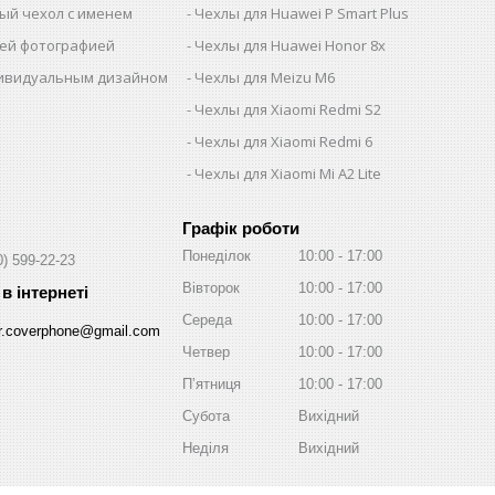
ый чехол с именем
Чехлы для Huawei P Smart Plus
шей фотографией
Чехлы для Huawei Honor 8x
дивидуальным дизайном
Чехлы для Meizu M6
Чехлы для Xiaomi Redmi S2
Чехлы для Xiaomi Redmi 6
Чехлы для Xiaomi Mi A2 Lite
Графік роботи
Понеділок
10:00
17:00
0) 599-22-23
Вівторок
10:00
17:00
Середа
10:00
17:00
r.coverphone@gmail.com
Четвер
10:00
17:00
Пʼятниця
10:00
17:00
Субота
Вихідний
Неділя
Вихідний