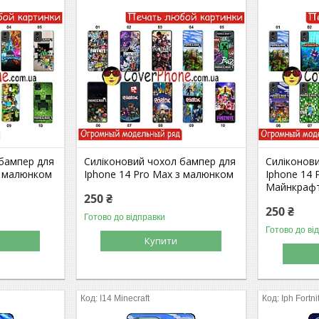
 бампер для
Силіконовий чохол бампер для
Силіконов
з малюнком
Iphone 14 Pro Max з малюнком
Iphone 14
Майнкрафт
250 ₴
250 ₴
Готово до відправки
Готово до ві
Купити
I14 Minecraft
Iph Fortni