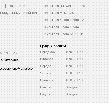
шей фотографией
Чехлы для Huawei Honor 8x
дивидуальным дизайном
Чехлы для Meizu M6
Чехлы для Xiaomi Redmi S2
Чехлы для Xiaomi Redmi 6
Чехлы для Xiaomi Mi A2 Lite
Графік роботи
Понеділок
10:00
17:00
0) 599-22-23
Вівторок
10:00
17:00
Середа
10:00
17:00
r.coverphone@gmail.com
Четвер
10:00
17:00
Пʼятниця
10:00
17:00
Субота
Вихідний
Неділя
Вихідний