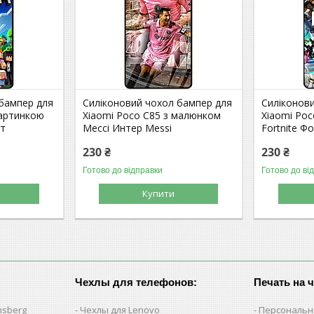
 бампер для
Силіконовий чохол бампер для
Силіконов
картинкою
Xiaomi Poco C85 з малюнком
Xiaomi Poc
фт
Мессі Интер Messi
Fortnite Ф
230 ₴
230 ₴
Готово до відправки
Готово до ві
Купити
Чехлы для телефонов:
Печать на 
nsberg
Чехлы для Lenovo
Персональн