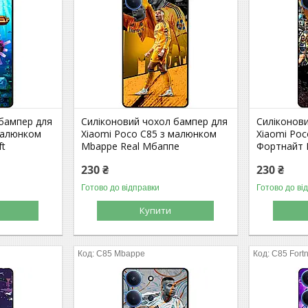
 бампер для
Силіконовий чохол бампер для
Силіконов
малюнком
Xiaomi Poco C85 з малюнком
Xiaomi Po
ft
Mbappe Real Мбаппе
Фортнайт F
230 ₴
230 ₴
Готово до відправки
Готово до ві
Купити
C85 Mbappe
C85 Fortn