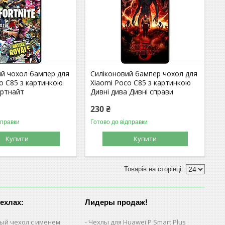
ий чохол бампер для
Силіконовий бампер чохол для
o C85 з картинкою
Xiaomi Poco C85 з картинкою
ортнайт
Дивні дива Дивні справи
230 ₴
дправки
Готово до відправки
Купити
Купити
чехлах:
Лидеры продаж!
ый чехол с именем
Чехлы для Huawei P Smart Plus