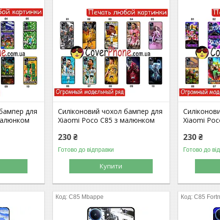
 бампер для
Силіконовий чохол бампер для
Силіконов
малюнком
Xiaomi Poco C85 з малюнком
Xiaomi Po
230 ₴
230 ₴
Готово до відправки
Готово до ві
Купити
C85 Mbappe
C85 Fortn