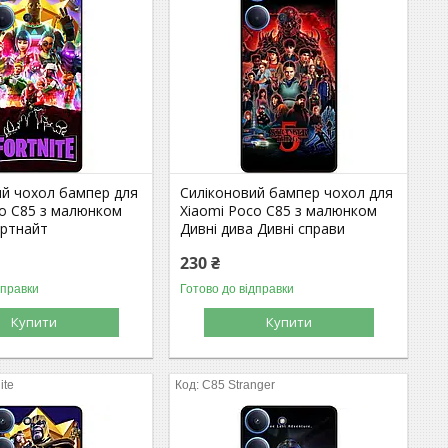
ий чохол бампер для
Силіконовий бампер чохол для
co C85 з малюнком
Xiaomi Poco C85 з малюнком
ортнайт
Дивні дива Дивні справи
230 ₴
дправки
Готово до відправки
Купити
Купити
ite
C85 Stranger