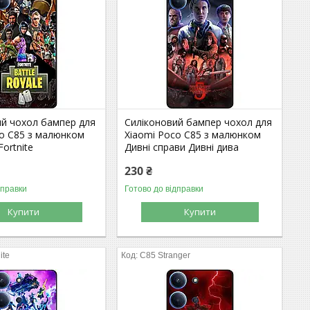
ий чохол бампер для
Силіконовий бампер чохол для
co C85 з малюнком
Xiaomi Poco C85 з малюнком
ortnite
Дивні справи Дивні дива
230 ₴
дправки
Готово до відправки
Купити
Купити
ite
C85 Stranger