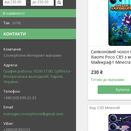
В наявності
Так
674
КОНТАКТИ
Силіконовий чохол
Coverphone Интернет магазин
Xiaomi Poco C85 з 
Майнкрафт Minecra
График работы 10.00-17.00. Суббота -
230 ₴
Воскресенье выходной!, Харків,
Готово до відправки
Україна
Купити
+380 (50) 599-22-23
C85 Minecraft
manager.coverphone@gmail.com
+380505992223