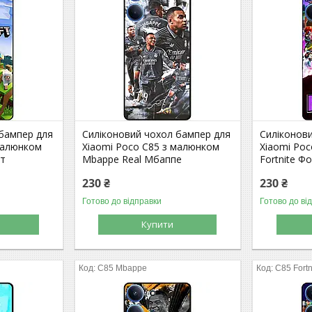
 бампер для
Силіконовий чохол бампер для
Силіконов
малюнком
Xiaomi Poco C85 з малюнком
Xiaomi Po
фт
Mbappe Real Мбаппе
Fortnite Ф
230 ₴
230 ₴
Готово до відправки
Готово до ві
Купити
C85 Mbappe
C85 Fortn