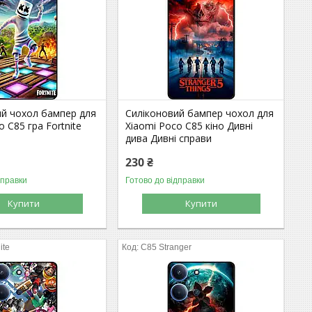
ий чохол бампер для
Силіконовий бампер чохол для
o C85 гра Fortnite
Xiaomi Poco C85 кіно Дивні
дива Дивні справи
230 ₴
дправки
Готово до відправки
Купити
Купити
ite
C85 Stranger