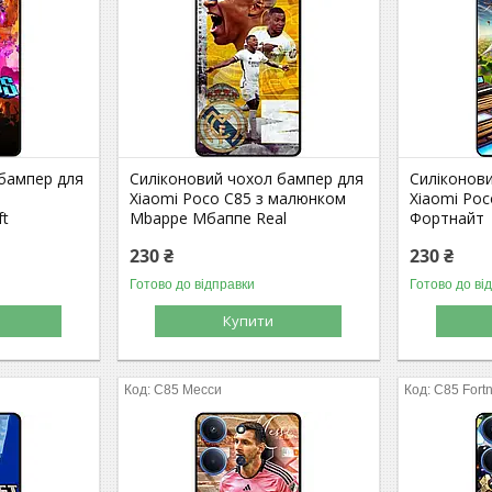
 бампер для
Силіконовий чохол бампер для
Силіконов
а
Xiaomi Poco C85 з малюнком
Xiaomi Poc
ft
Mbappe Мбаппе Real
Фортнайт
230 ₴
230 ₴
Готово до відправки
Готово до ві
Купити
C85 Месси
C85 Fortn