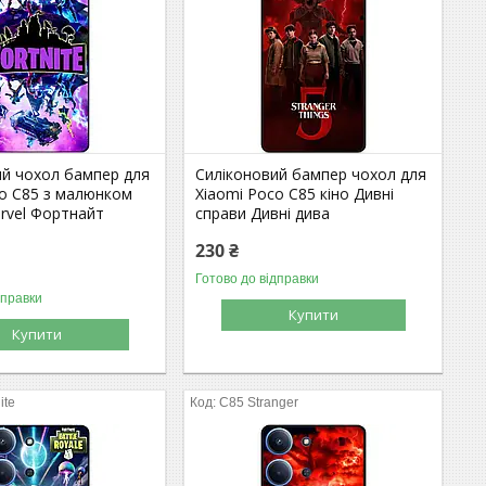
ий чохол бампер для
Силіконовий бампер чохол для
co C85 з малюнком
Xiaomi Poco C85 кіно Дивні
arvel Фортнайт
справи Дивні дива
230 ₴
Готово до відправки
дправки
Купити
Купити
ite
C85 Stranger