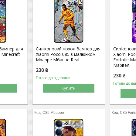
 бампер для
Силіконовий чохол бампер для
Силіконов
 Minecraft
Xiaomi Poco C85 з малюнком
Xiaomi Po
Mbappe Мбаппе Real
Fortnite M
Марвел
230 ₴
230 ₴
Готово до відправки
Готово до ві
Купити
C85 Mbappe
C85 Fortn