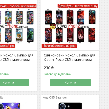
ий чохол бампер для
Силіконовий чохол бампер для
co C85 з малюнком
Xiaomi Poco C85 з малюнком
230 ₴
дправки
Готово до відправки
Купити
Купити
ite
C85 Stranger