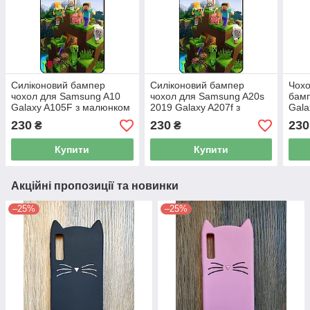
Силіконовий бампер
Силіконовий бампер
Чохо
чохол для Samsung A10
чохол для Samsung A20s
бамп
Galaxy A105F з малюнком
2019 Galaxy A207f з
Gala
Minecraft
малюнком Бравл Старс
Косм
230
230
230
₴
₴
Купити
Купити
Акційні пропозиції та новинки
–25%
–25%