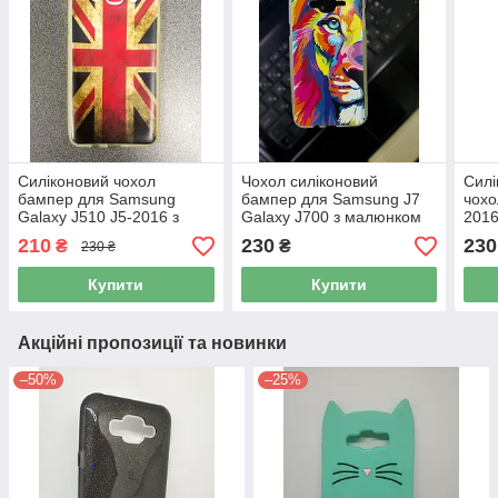
Силіконовий чохол
Чохол силіконовий
Силі
бампер для Samsung
бампер для Samsung J7
чохо
Galaxy J510 J5-2016 з
Galaxy J700 з малюнком
2016
малюнком Чеширський кіт
Космічний Лев
малю
210
230
230
₴
₴
230 ₴
Купити
Купити
Акційні пропозиції та новинки
–50%
–25%