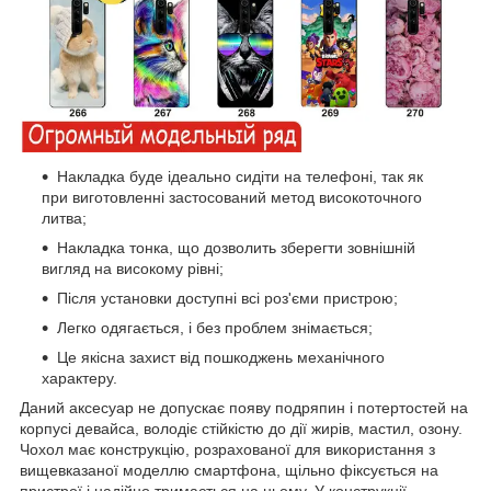
Накладка буде ідеально сидіти на телефоні, так як
при виготовленні застосований метод високоточного
литва;
Накладка тонка, що дозволить зберегти зовнішній
вигляд на високому рівні;
Після установки доступні всі роз'єми пристрою;
Легко одягається, і без проблем знімається;
Це якісна захист від пошкоджень механічного
характеру.
Даний аксесуар не допускає появу подряпин і потертостей на
корпусі девайса, володіє стійкістю до дії жирів, мастил, озону.
Чохол має конструкцію, розрахованої для використання з
вищевказаної моделлю смартфона, щільно фіксується на
пристрої і надійно тримається на ньому. У конструкції