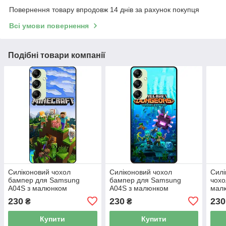
Повернення товару впродовж 14 днів за рахунок покупця
Всі умови повернення
Подібні товари компанії
Силіконовий чохол
Силіконовий чохол
Силі
бампер для Samsung
бампер для Samsung
чохо
A04S з малюнком
A04S з малюнком
малю
Minecraft Майнкрафт
Майнкрафт Minecraft
230
230
230
₴
₴
Купити
Купити