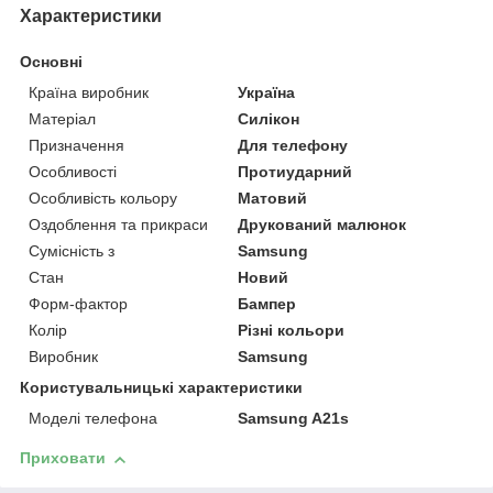
Характеристики
Основні
Країна виробник
Україна
Матеріал
Силікон
Призначення
Для телефону
Особливості
Протиударний
Особливість кольору
Матовий
Оздоблення та прикраси
Друкований малюнок
Сумісність з
Samsung
Стан
Новий
Форм-фактор
Бампер
Колір
Різні кольори
Виробник
Samsung
Користувальницькі характеристики
Моделі телефона
Samsung A21s
Приховати