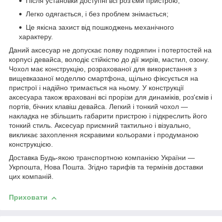
Після установки доступні всі роз'єми пристрою;
Легко одягається, і без проблем знімається;
Це якісна захист від пошкоджень механічного
характеру.
Даний аксесуар не допускає появу подряпин і потертостей на
корпусі девайса, володіє стійкістю до дії жирів, мастил, озону.
Чохол має конструкцію, розрахованої для використання з
вищевказаної моделлю смартфона, щільно фіксується на
пристрої і надійно тримається на ньому. У конструкції
аксесуара також враховані всі прорізи для динаміків, роз'ємів і
портів, бічних клавіш девайса. Легкий і тонкий чохол ―
накладка не збільшить габарити пристрою і підкреслить його
тонкий стиль. Аксесуар приємний тактильно і візуально,
викликає захоплення яскравими кольорами і продуманою
конструкцією.
Доставка Будь-якою транспортною компанією України ―
Укрпошта, Нова Пошта. Згідно тарифів та термінів доставки
цих компаній.
Приховати