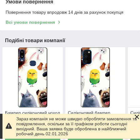
Умови повернення
Повернення товару впродовж 14 днів за рахунок покупця
Всі умови повернення
Подібні товари компанії
Бампер силіконовий чохол
Силіконовий бампер
Силі
для Samsung A10s 2019
чохол для Samsung M30s
бам
Зараз компанія не може швидко обробляти замовлення та
Galaxy A107f з малюнком
2019 Galaxy M307f з
A30s
повідомлення, оскільки за її графіком роботи сьогодні
Таємна Життя Домашніх
малюнком Таємна Життя
мал
вихідний. Ваша заявка буде оброблена в найближчий
230
230
230
₴
₴
Тварин
Домашніх Тварин
Дома
робочий день 02.01.2026