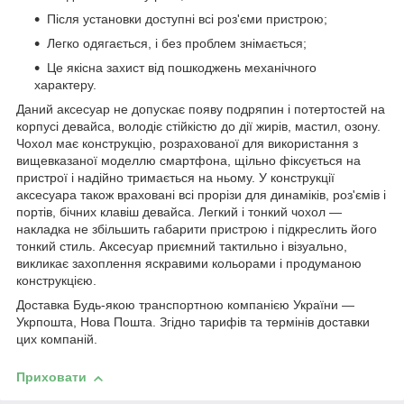
Після установки доступні всі роз'єми пристрою;
Легко одягається, і без проблем знімається;
Це якісна захист від пошкоджень механічного
характеру.
Даний аксесуар не допускає появу подряпин і потертостей на
корпусі девайса, володіє стійкістю до дії жирів, мастил, озону.
Чохол має конструкцію, розрахованої для використання з
вищевказаної моделлю смартфона, щільно фіксується на
пристрої і надійно тримається на ньому. У конструкції
аксесуара також враховані всі прорізи для динаміків, роз'ємів і
портів, бічних клавіш девайса. Легкий і тонкий чохол ―
накладка не збільшить габарити пристрою і підкреслить його
тонкий стиль. Аксесуар приємний тактильно і візуально,
викликає захоплення яскравими кольорами і продуманою
конструкцією.
Доставка Будь-якою транспортною компанією України ―
Укрпошта, Нова Пошта. Згідно тарифів та термінів доставки
цих компаній.
Приховати