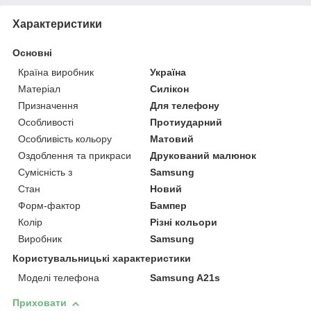
Характеристики
Основні
Країна виробник
Україна
Матеріал
Силікон
Призначення
Для телефону
Особливості
Протиударний
Особливість кольору
Матовий
Оздоблення та прикраси
Друкований малюнок
Сумісність з
Samsung
Стан
Новий
Форм-фактор
Бампер
Колір
Різні кольори
Виробник
Samsung
Користувальницькі характеристики
Моделі телефона
Samsung A21s
Приховати