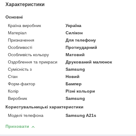
Характеристики
Основні
Країна виробник
Україна
Матеріал
Силікон
Призначення
Для телефону
Особливості
Протиударний
Особливість кольору
Матовий
Оздоблення та прикраси
Друкований малюнок
Сумісність з
Samsung
Стан
Новий
Форм-фактор
Бампер
Колір
Різні кольори
Виробник
Samsung
Користувальницькі характеристики
Моделі телефона
Samsung A21s
Приховати