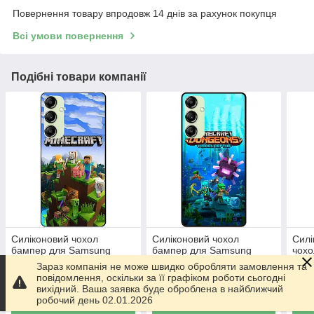
Повернення товару впродовж 14 днів за рахунок покупця
Всі умови повернення
Подібні товари компанії
Силіконовий чохол
Силіконовий чохол
Силі
бампер для Samsung
бампер для Samsung
чохо
A04S з малюнком
A04S з малюнком
малю
Зараз компанія не може швидко обробляти замовлення та
Minecraft Майнкрафт
Майнкрафт Minecraft
повідомлення, оскільки за її графіком роботи сьогодні
230
230
230
₴
₴
вихідний. Ваша заявка буде оброблена в найближчий
робочий день 02.01.2026
Купити
Купити