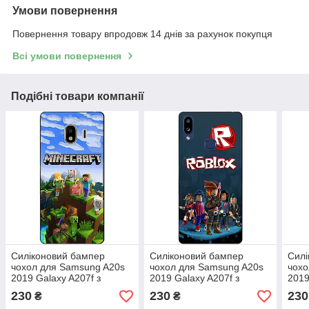
Умови повернення
Повернення товару впродовж 14 днів за рахунок покупця
Всі умови повернення
Подібні товари компанії
Силіконовий бампер
Силіконовий бампер
Силі
чохол для Samsung A20s
чохол для Samsung A20s
чохо
2019 Galaxy A207f з
2019 Galaxy A207f з
2019
малюнком Бравл Старс
малюнком Бравл Старс
мал
230
230
230
₴
₴