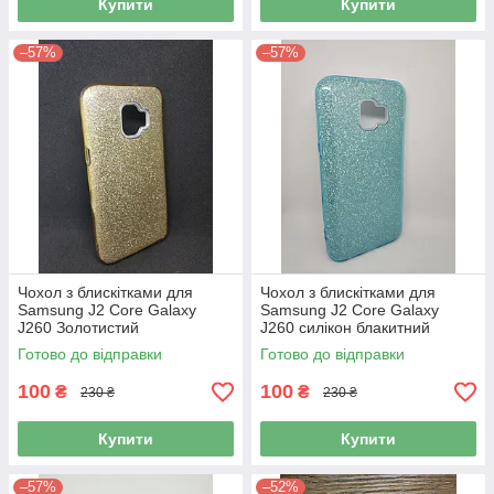
Купити
Купити
–57%
–57%
Чохол з блискітками для
Чохол з блискітками для
Samsung J2 Core Galaxy
Samsung J2 Core Galaxy
J260 Золотистий
J260 силікон блакитний
Готово до відправки
Готово до відправки
100
100
₴
₴
230 ₴
230 ₴
Купити
Купити
–57%
–52%