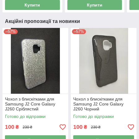
Купити
Купити
Акційні пропозиції та новинки
–57%
–57%
Чохол з блискітками для
Чохол з блискітками для
Samsung J2 Core Galaxy
Samsung J2 Core Galaxy
J260 Сріблястий
J260 Чорний
Готово до відправки
Готово до відправки
100
100
₴
₴
230 ₴
230 ₴