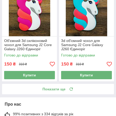
Об'ємний 3d силіконовий
3d об'ємний чохол для
чохол для Samsung J2 Core
Samsung J2 Core Galaxy
Galaxy J260 Єдиноріг
J260 Єдиноріг
рожевий
Готово до відправки
Готово до відправки
150
150
₴
₴
310 ₴
310 ₴
Купити
Купити
Показати ще
Про нас
99% позитивних з 334 відгуків за рік