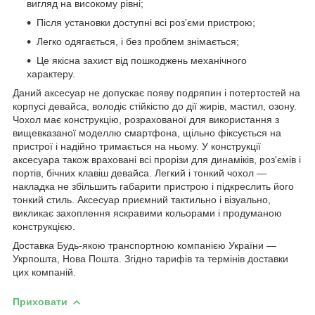
вигляд на високому рівні;
Після установки доступні всі роз'єми пристрою;
Легко одягається, і без проблем знімається;
Це якісна захист від пошкоджень механічного
характеру.
Даний аксесуар не допускає появу подряпин і потертостей на
корпусі девайса, володіє стійкістю до дії жирів, мастил, озону.
Чохол має конструкцію, розрахованої для використання з
вищевказаної моделлю смартфона, щільно фіксується на
пристрої і надійно тримається на ньому. У конструкції
аксесуара також враховані всі прорізи для динаміків, роз'ємів і
портів, бічних клавіш девайса. Легкий і тонкий чохол ―
накладка не збільшить габарити пристрою і підкреслить його
тонкий стиль. Аксесуар приємний тактильно і візуально,
викликає захоплення яскравими кольорами і продуманою
конструкцією.
Доставка Будь-якою транспортною компанією України ―
Укрпошта, Нова Пошта. Згідно тарифів та термінів доставки
цих компаній.
Приховати