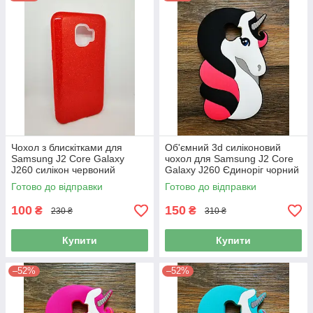
Чохол з блискітками для
Об'ємний 3d силіконовий
Samsung J2 Core Galaxy
чохол для Samsung J2 Core
J260 силікон червоний
Galaxy J260 Єдиноріг чорний
Готово до відправки
Готово до відправки
100
150
₴
₴
230 ₴
310 ₴
Купити
Купити
–52%
–52%