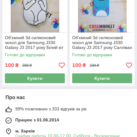
Об'ємний 3d силіконовий
Об'ємний 3d силіконовий
чохол для Samsung J330
чохол для Samsung J330
Galaxy J3 2017 року Білий кіт
Galaxy J3 2017 року Салліван
Корпорація Монстрів
Готово до відправки
Готово до відправки
100
100
₴
₴
280 ₴
230 ₴
Купити
Купити
Про нас
99% позитивних з 333 відгуків за рік
Працює з 01.06.2014
м. Харків
График работы 10.00-17.00. Суббота - Воскресенье