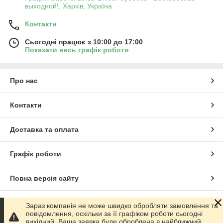
выходной!, Харків, Україна
Контакти
Сьогодні працює з 10:00 до 17:00
Показати весь графік роботи
Про нас
Контакти
Доставка та оплата
Графік роботи
Повна версія сайту
Сайт створено на маркетплейсі
Prom.ua
Зараз компанія не може швидко обробляти замовлення та
повідомлення, оскільки за її графіком роботи сьогодні
вихідний. Ваша заявка буде оброблена в найближчий