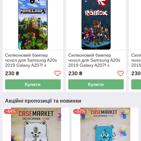
Силіконовий бампер
Силіконовий бампер
Силі
чохол для Samsung A20s
чохол для Samsung A20s
чохо
2019 Galaxy A207f з
2019 Galaxy A207f з
2019
малюнком Бравл Старс
малюнком Бравл Старс
мал
230
230
230
₴
₴
Купити
Купити
Акційні пропозиції та новинки
–64%
–57%