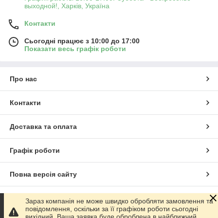
выходной!, Харків, Україна
Контакти
Сьогодні працює з 10:00 до 17:00
Показати весь графік роботи
Про нас
Контакти
Доставка та оплата
Графік роботи
Повна версія сайту
Сайт створено на маркетплейсі
Prom.ua
Зараз компанія не може швидко обробляти замовлення та
повідомлення, оскільки за її графіком роботи сьогодні
вихідний. Ваша заявка буде оброблена в найближчий