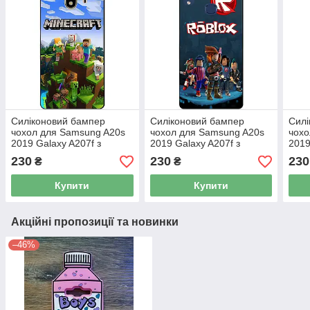
Силіконовий бампер
Силіконовий бампер
Силі
чохол для Samsung A20s
чохол для Samsung A20s
чохо
2019 Galaxy A207f з
2019 Galaxy A207f з
2019
малюнком Бравл Старс
малюнком Бравл Старс
мал
230
230
230
₴
₴
Купити
Купити
Акційні пропозиції та новинки
–46%