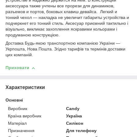
устройстве и надежно держится на нем. В конструкции
аксессуара также учтены все прорези для динамиков,
разъемов и портов, боковых клавиш девайса. Легкий и
тонкий чехол ― накладка не увеличит габариты устройства и
подчеркнет его тонкий стиль. Аксесуар приємний тактильно і
візуально, викликає захоплення яскравими кольорами і
продуманою конструкцією.
Доставка Будь-якою транспортною компанією України ―
Укрпошта, Нова Пошта. Згідно тарифів та термінів доставки
цих компаній.
Приховати
Характеристики
Основні
Виробник
Candy
Країна виробник
Україна
Матеріал
Силікон
Призначення
Для телефону