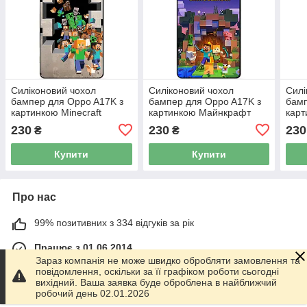
Силіконовий чохол
Силіконовий чохол
Силі
бампер для Oppo A17K з
бампер для Oppo A17K з
бамп
картинкою Minecraft
картинкою Майнкрафт
карт
Майнкрафт
Minecraft
Май
230
230
230
₴
₴
Купити
Купити
Про нас
99% позитивних з 334 відгуків за рік
Працює з 01.06.2014
Зараз компанія не може швидко обробляти замовлення та
повідомлення, оскільки за її графіком роботи сьогодні
м. Харків
вихідний. Ваша заявка буде оброблена в найближчий
График работы 10.00-17.00. Суббота - Воскресенье
робочий день 02.01.2026
выходной!, Харків, Україна