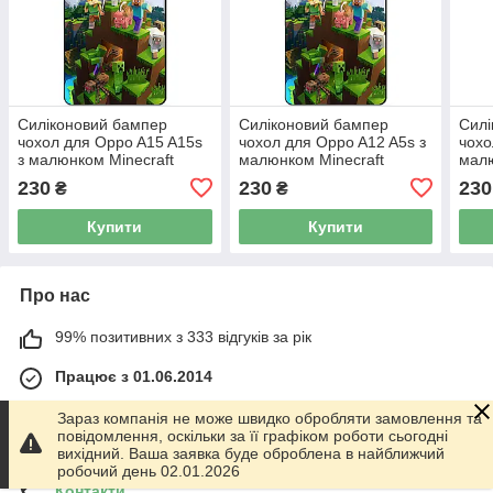
Силіконовий бампер
Силіконовий бампер
Силі
чохол для Oppo A15 A15s
чохол для Oppo A12 A5s з
чохо
з малюнком Minecraft
малюнком Minecraft
малю
230
230
230
₴
₴
Купити
Купити
Про нас
99% позитивних з 333 відгуків за рік
Працює з 01.06.2014
м. Харків
Зараз компанія не може швидко обробляти замовлення та
График работы 10.00-17.00. Суббота - Воскресенье
повідомлення, оскільки за її графіком роботи сьогодні
выходной!, Харків, Україна
вихідний. Ваша заявка буде оброблена в найближчий
робочий день 02.01.2026
Контакти