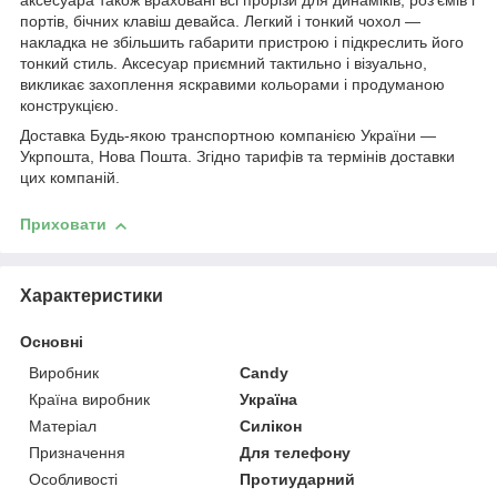
аксесуара також враховані всі прорізи для динаміків, роз'ємів і
портів, бічних клавіш девайса. Легкий і тонкий чохол ―
накладка не збільшить габарити пристрою і підкреслить його
тонкий стиль. Аксесуар приємний тактильно і візуально,
викликає захоплення яскравими кольорами і продуманою
конструкцією.
Доставка Будь-якою транспортною компанією України ―
Укрпошта, Нова Пошта. Згідно тарифів та термінів доставки
цих компаній.
Приховати
Характеристики
Основні
Виробник
Candy
Країна виробник
Україна
Матеріал
Силікон
Призначення
Для телефону
Особливості
Протиударний