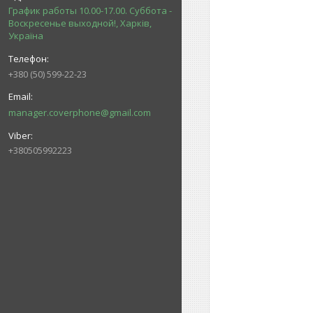
График работы 10.00-17.00. Суббота -
Воскресенье выходной!, Харків,
Україна
+380 (50) 599-22-23
manager.coverphone@gmail.com
+380505992223