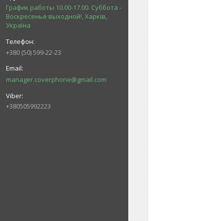
График работы 10.00-17.00. Суббота -
Воскресенье выходной!, Харків,
Україна
+380 (50) 599-22-23
manager.coverphone@gmail.com
+380505992223