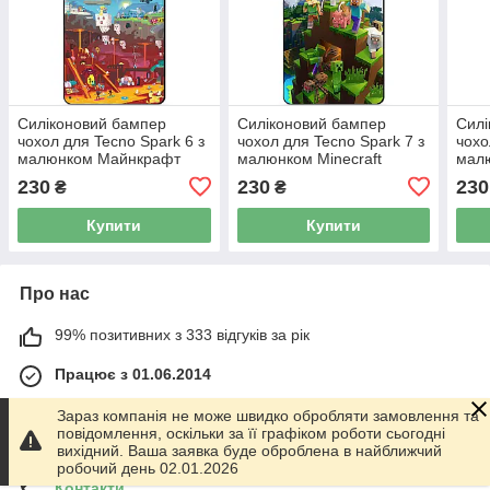
Силіконовий бампер
Силіконовий бампер
Силі
чохол для Tecno Spark 6 з
чохол для Tecno Spark 7 з
чохо
малюнком Майнкрафт
малюнком Minecraft
малю
230
230
230
₴
₴
Купити
Купити
Про нас
99% позитивних з 333 відгуків за рік
Працює з 01.06.2014
м. Харків
Зараз компанія не може швидко обробляти замовлення та
График работы 10.00-17.00. Суббота - Воскресенье
повідомлення, оскільки за її графіком роботи сьогодні
выходной!, Харків, Україна
вихідний. Ваша заявка буде оброблена в найближчий
робочий день 02.01.2026
Контакти