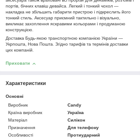
аксесуара також враховані всі прорізи для динаміків, роз'ємів і
портів, бічних клавіш девайса. Легкий і тонкий чохол ―
накладка не збільшить габарити пристрою і підкреслить його
тонкий стиль. Аксесуар приємний тактильно і візуально,
викликає захоплення яскравими кольорами і продуманою
конструкцією.
Доставка Будь-якою транспортною компанією України ―
Укрпошта, Нова Пошта. Згідно тарифів та термінів доставки
цих компаній.
Приховати
Характеристики
Основні
Виробник
Candy
Країна виробник
Україна
Матеріал
Силікон
Призначення
Для телефону
Особливості
Протиударний