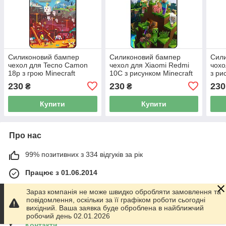
Силиконовий бампер
Силиконовий бампер
Сил
чехол для Tecno Camon
чехол для Xiaomi Redmi
чохо
18p з грою Minecraft
10C з рисунком Minecraft
з ри
230
230
230
₴
₴
Купити
Купити
Про нас
99% позитивних з 334 відгуків за рік
Працює з 01.06.2014
м. Харків
Зараз компанія не може швидко обробляти замовлення та
График работы 10.00-17.00. Суббота - Воскресенье
повідомлення, оскільки за її графіком роботи сьогодні
выходной!, Харків, Україна
вихідний. Ваша заявка буде оброблена в найближчий
робочий день 02.01.2026
Контакти