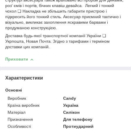
структурі аксесуара також враховано всі прорізи для динамік,
роз' ємів і портів, бічних клавіш девайса. Легкий і тонкий
чохол ❑ Накладка не збільшить габарити пристрою і
підкресить його тонкий стиль. Аксесуар приємний тактично і
візуально, викликає захоплення яскравими барвами і
продуманою конструкцією.
Доставка будь-якої транспортної компанії України ❏
Укрпошта, Новая Почта. Згідно з тарифами і терміном
доставки цих компаній.
Приховати
Характеристики
Основні
Виробник
Candy
Країна виробник
Україна
Матеріал
Силікон
Призначення
Для телефону
Особливості
Протиударний