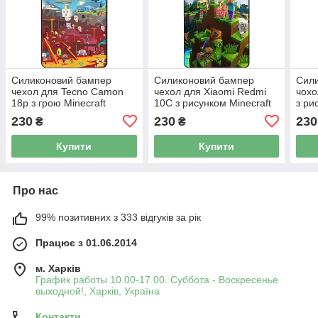
Силиконовий бампер
Силиконовий бампер
Сил
чехол для Tecno Camon
чехол для Xiaomi Redmi
чохо
18p з грою Minecraft
10C з рисунком Minecraft
з ри
230
230
230
₴
₴
Купити
Купити
Про нас
99% позитивних з 333 відгуків за рік
Працює з 01.06.2014
м. Харків
График работы 10.00-17.00. Суббота - Воскресенье
выходной!, Харків, Україна
Контакти