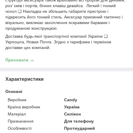
структурі аксесуара також враховано всі прорізи для динамік,
роз' ємів і портів, бічних клавіш девайса. Легкий і тонкий
чохол ❑ Накладка не збільшить габарити пристрою і
підкресить його тонкий стиль. Аксесуар приємний тактично і
візуально, викликає захоплення яскравими барвами і
продуманою конструкцією.
Доставка будь-якої транспортної компанії України ❏
Укрпошта, Новая Почта. Згідно з тарифами і терміном
доставки цих компаній.
Приховати
Характеристики
Основні
Виробник
Candy
Країна виробник
Україна
Матеріал
Силікон
Призначення
Для телефону
Особливості
Протиударний