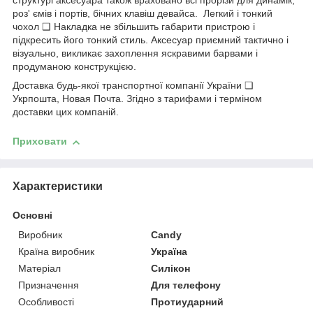
структурі аксесуара також враховано всі прорізи для динамік,
роз' ємів і портів, бічних клавіш девайса. Легкий і тонкий
чохол ❑ Накладка не збільшить габарити пристрою і
підкресить його тонкий стиль. Аксесуар приємний тактично і
візуально, викликає захоплення яскравими барвами і
продуманою конструкцією.
Доставка будь-якої транспортної компанії України ❏
Укрпошта, Новая Почта. Згідно з тарифами і терміном
доставки цих компаній.
Приховати
Характеристики
Основні
Виробник
Candy
Країна виробник
Україна
Матеріал
Силікон
Призначення
Для телефону
Особливості
Протиударний