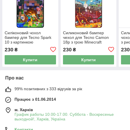
Силіконовий чохол
Силиконовий бампер
Сил
бампер для Tecno Spark
чехол для Tecno Camon
чохо
10 з картинкою
18p з грою Minecraft
з ри
Майнкрафт Minecraft
230
230
230
₴
₴
Купити
Купити
Про нас
99% позитивних з 333 відгуків за рік
Працює з 01.06.2014
м. Харків
График работы 10.00-17.00. Суббота - Воскресенье
выходной!, Харків, Україна
Контакти