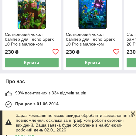
Силіконовий чохол
Силіконовий чохол
Силі
бампер для Tecno Spark
бампер для Tecno Spark
бамп
10 Pro з малюнком
10 Pro з малюнком
20 P
Minecraft Майнкрафт
Майнкрафт Minecraft
Mine
230
230
230
₴
₴
Купити
Купити
Про нас
99% позитивних з 334 відгуків за рік
Працює з 01.06.2014
м. Харків
Зараз компанія не може швидко обробляти замовлення та
График работы 10.00-17.00. Суббота - Воскресенье
повідомлення, оскільки за її графіком роботи сьогодні
выходной!, Харків, Україна
вихідний. Ваша заявка буде оброблена в найближчий
робочий день 02.01.2026
Контакти