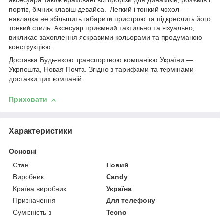
аксесуара також враховані всі прорізи для динаміків, роз'ємів і
портів, бічних клавіш девайса. Легкий і тонкий чохол —
накладка не збільшить габарити пристрою та підкреслить його
тонкий стиль. Аксесуар приємний тактильно та візуально,
викликає захоплення яскравими кольорами та продуманою
конструкцією.
Доставка Будь-якою транспортною компанією України —
Укрпошта, Новая Почта. Згідно з тарифами та термінами
доставки цих компаній.
Приховати
Характеристики
Основні
Стан
Новий
Виробник
Candy
Країна виробник
Україна
Призначення
Для телефону
Сумісність з
Tecno