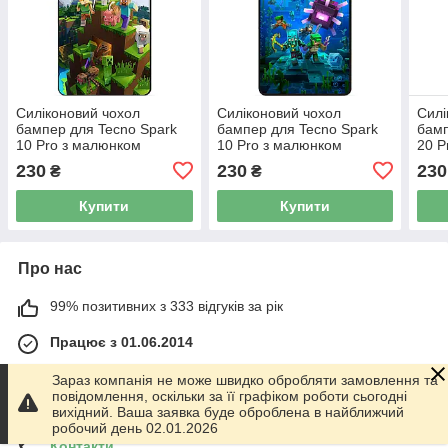
Силіконовий чохол
Силіконовий чохол
Силі
бампер для Tecno Spark
бампер для Tecno Spark
бамп
10 Pro з малюнком
10 Pro з малюнком
20 P
Minecraft Майнкрафт
Майнкрафт Minecraft
Mine
230
230
230
₴
₴
Купити
Купити
Про нас
99% позитивних з 333 відгуків за рік
Працює з 01.06.2014
м. Харків
Зараз компанія не може швидко обробляти замовлення та
График работы 10.00-17.00. Суббота - Воскресенье
повідомлення, оскільки за її графіком роботи сьогодні
выходной!, Харків, Україна
вихідний. Ваша заявка буде оброблена в найближчий
робочий день 02.01.2026
Контакти