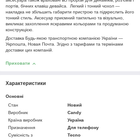
аксесуара також враховані всі прорізи для динаміків, роз'ємів і
портів, бічних клавіш девайса. Легкий і тонкий чохол —
накладка не збільшить габарити пристрою та підкреслить його
тонкий стиль. Аксесуар приємний тактильно та візуально,
викликає захоплення яскравими кольорами та продуманою
конструкцією.
Доставка Будь-якою транспортною компанією України —
Укрпошта, Новая Почта. Згідно з тарифами та термінами
доставки цих компаній.
Приховати
Характеристики
Основні
Стан
Новий
Виробник
Candy
Країна виробник
Україна
Призначення
Для телефону
Сумісність з
Tecno