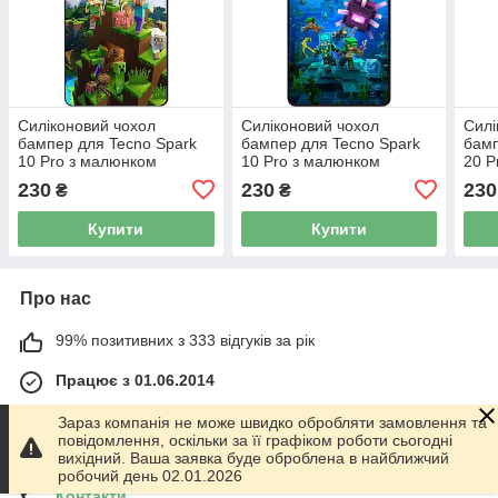
Силіконовий чохол
Силіконовий чохол
Силі
бампер для Tecno Spark
бампер для Tecno Spark
бамп
10 Pro з малюнком
10 Pro з малюнком
20 P
Minecraft Майнкрафт
Майнкрафт Minecraft
Mine
230
230
230
₴
₴
Купити
Купити
Про нас
99% позитивних з 333 відгуків за рік
Працює з 01.06.2014
м. Харків
Зараз компанія не може швидко обробляти замовлення та
График работы 10.00-17.00. Суббота - Воскресенье
повідомлення, оскільки за її графіком роботи сьогодні
выходной!, Харків, Україна
вихідний. Ваша заявка буде оброблена в найближчий
робочий день 02.01.2026
Контакти