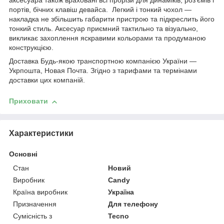
аксесуара також враховані всі прорізи для динаміків, роз'ємів і
портів, бічних клавіш девайса. Легкий і тонкий чохол —
накладка не збільшить габарити пристрою та підкреслить його
тонкий стиль. Аксесуар приємний тактильно та візуально,
викликає захоплення яскравими кольорами та продуманою
конструкцією.
Доставка Будь-якою транспортною компанією України —
Укрпошта, Новая Почта. Згідно з тарифами та термінами
доставки цих компаній.
Приховати
Характеристики
Основні
Стан
Новий
Виробник
Candy
Країна виробник
Україна
Призначення
Для телефону
Сумісність з
Tecno