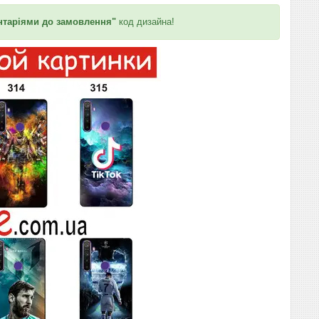
таріями до замовлення"
код дизайна!