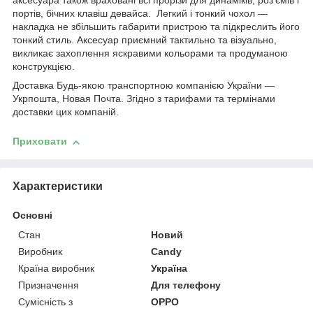
аксесуара також враховані всі прорізи для динаміків, роз'ємів і
портів, бічних клавіш девайса. Легкий і тонкий чохол —
накладка не збільшить габарити пристрою та підкреслить його
тонкий стиль. Аксесуар приємний тактильно та візуально,
викликає захоплення яскравими кольорами та продуманою
конструкцією.
Доставка Будь-якою транспортною компанією України —
Укрпошта, Новая Почта. Згідно з тарифами та термінами
доставки цих компаній.
Приховати
Характеристики
Основні
Стан
Новий
Виробник
Candy
Країна виробник
Україна
Призначення
Для телефону
Сумісність з
OPPO