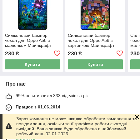
Силіконовий бампер
Силіконовий бампер
Силі
чохол для Oppo A58 з
чохол для Oppo A58 з
чохо
малюнком Майнкрафт
картинкою Майнкрафт
мал
Minecraft
Minecraft
Кал
230
230
230
₴
₴
Купити
Купити
Про нас
99% позитивних з 333 відгуків за рік
Працює з 01.06.2014
м. Харків
Зараз компанія не може швидко обробляти замовлення та
График работы 10.00-17.00. Суббота - Воскресенье
повідомлення, оскільки за її графіком роботи сьогодні
выходной!, Харків, Україна
вихідний. Ваша заявка буде оброблена в найближчий
робочий день 02.01.2026
Контакти