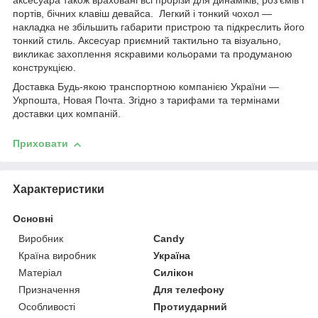
аксесуара також враховані всі прорізи для динаміків, роз'ємів і
портів, бічних клавіш девайса. Легкий і тонкий чохол —
накладка не збільшить габарити пристрою та підкреслить його
тонкий стиль. Аксесуар приємний тактильно та візуально,
викликає захоплення яскравими кольорами та продуманою
конструкцією.
Доставка Будь-якою транспортною компанією України —
Укрпошта, Новая Почта. Згідно з тарифами та термінами
доставки цих компаній.
Приховати
Характеристики
Основні
Виробник
Candy
Країна виробник
Україна
Матеріал
Силікон
Призначення
Для телефону
Особливості
Протиударний