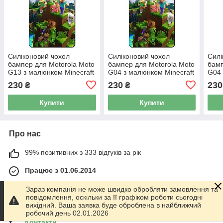
Силіконовий чохол
Силіконовий чохол
Силі
бампер для Motorola Moto
бампер для Motorola Moto
бамп
G13 з малюнком Minecraft
G04 з малюнком Minecraft
G04
Майнкрафт
Майнкрафт
Майн
230
230
230
₴
₴
Купити
Купити
Про нас
99% позитивних з 333 відгуків за рік
Працює з 01.06.2014
м. Харків
Зараз компанія не може швидко обробляти замовлення та
График работы 10.00-17.00. Суббота - Воскресенье
повідомлення, оскільки за її графіком роботи сьогодні
выходной!, Харків, Україна
вихідний. Ваша заявка буде оброблена в найближчий
робочий день 02.01.2026
Контакти