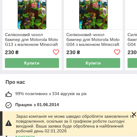
Силіконовий чохол
Силіконовий чохол
Силі
бампер для Motorola Moto
бампер для Motorola Moto
бамп
G13 з малюнком Minecraft
G04 з малюнком Minecraft
G04
Майнкрафт
Майнкрафт
Майн
230
230
230
₴
₴
Купити
Купити
Про нас
99% позитивних з 334 відгуків за рік
Працює з 01.06.2014
м. Харків
Зараз компанія не може швидко обробляти замовлення та
График работы 10.00-17.00. Суббота - Воскресенье
повідомлення, оскільки за її графіком роботи сьогодні
выходной!, Харків, Україна
вихідний. Ваша заявка буде оброблена в найближчий
робочий день 02.01.2026
Контакти