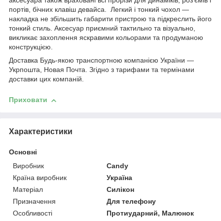
аксесуара також враховані всі прорізи для динаміків, роз'ємів і
портів, бічних клавіш девайса. Легкий і тонкий чохол —
накладка не збільшить габарити пристрою та підкреслить його
тонкий стиль. Аксесуар приємний тактильно та візуально,
викликає захоплення яскравими кольорами та продуманою
конструкцією.
Доставка Будь-якою транспортною компанією України —
Укрпошта, Новая Почта. Згідно з тарифами та термінами
доставки цих компаній.
Приховати
Характеристики
Основні
Виробник
Candy
Країна виробник
Україна
Матеріал
Силікон
Призначення
Для телефону
Особливості
Протиударний, Малюнок