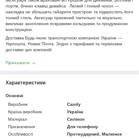
аксесуара також враховані всі прорізи для динаміків, роз'ємів і
портів, бічних клавіш девайса. Легкий і тонкий чохол —
накладка не збільшить габарити пристрою та підкреслить його
тонкий стиль. Аксесуар приємний тактильно та візуально,
викликає захоплення яскравими кольорами та продуманою
конструкцією.
Доставка Будь-якою транспортною компанією України —
Укрпошта, Новая Почта. Згідно з тарифами та термінами
доставки цих компаній.
Приховати
Характеристики
Основні
Виробник
Candy
Країна виробник
Україна
Матеріал
Силікон
Призначення
Для телефону
Особливості
Протиударний, Малюнок