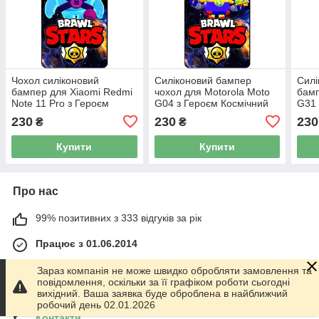
Чохол силіконовий
Силіконовий бампер
Силі
бампер для Xiaomi Redmi
чохол для Motorola Moto
бамп
Note 11 Pro з Героєм
G04 з Героєм Космічний
G31 
Космічний Бравл Скуїк
Бравл Дерріл
Май
230
230
230
₴
₴
Купити
Купити
Про нас
99% позитивних з 333 відгуків за рік
Працює з 01.06.2014
м. Харків
Зараз компанія не може швидко обробляти замовлення та
График работы 10.00-17.00. Суббота - Воскресенье
повідомлення, оскільки за її графіком роботи сьогодні
выходной!, Харків, Україна
вихідний. Ваша заявка буде оброблена в найближчий
робочий день 02.01.2026
Контакти