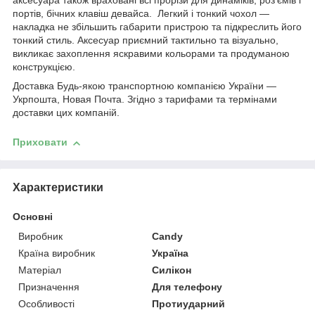
аксесуара також враховані всі прорізи для динаміків, роз'ємів і
портів, бічних клавіш девайса. Легкий і тонкий чохол —
накладка не збільшить габарити пристрою та підкреслить його
тонкий стиль. Аксесуар приємний тактильно та візуально,
викликає захоплення яскравими кольорами та продуманою
конструкцією.
Доставка Будь-якою транспортною компанією України —
Укрпошта, Новая Почта. Згідно з тарифами та термінами
доставки цих компаній.
Приховати
Характеристики
Основні
Виробник
Candy
Країна виробник
Україна
Матеріал
Силікон
Призначення
Для телефону
Особливості
Протиударний