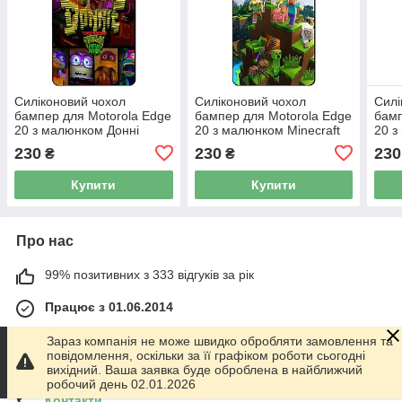
Силіконовий чохол
Силіконовий чохол
Силі
бампер для Motorola Edge
бампер для Motorola Edge
бамп
20 з малюнком Донні
20 з малюнком Minecraft
20 з
Donnie Черепашки ніндзя
Майнкрафт
Майн
230
230
230
₴
₴
Купити
Купити
Про нас
99% позитивних з 333 відгуків за рік
Працює з 01.06.2014
м. Харків
Зараз компанія не може швидко обробляти замовлення та
График работы 10.00-17.00. Суббота - Воскресенье
повідомлення, оскільки за її графіком роботи сьогодні
выходной!, Харків, Україна
вихідний. Ваша заявка буде оброблена в найближчий
робочий день 02.01.2026
Контакти