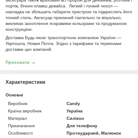
аксесуара також враховані всі прорізи для динаміків, роз'ємів і
портів, бічних клавіш девайса. Легкий і тонкий чохол —
накладка не збільшить габарити пристрою та підкреслить його
тонкий стиль. Аксесуар приємний тактильно та візуально,
викликає захоплення яскравими кольорами та продуманою
конструкцією.
Доставка Будь-якою транспортною компанією України —
Укрпошта, Новая Почта. Згідно з тарифами та термінами
доставки цих компаній.
Приховати
Характеристики
Основні
Виробник
Candy
Країна виробник
Україна
Матеріал
Силікон
Призначення
Для телефону
Особливості
Протиударний, Малюнок