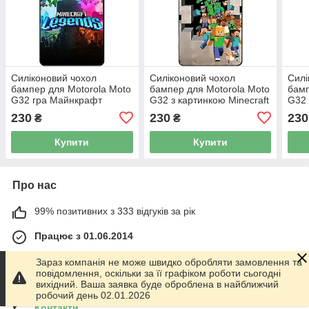
Силіконовий чохол
Силіконовий чохол
Силі
бампер для Motorola Moto
бампер для Motorola Moto
бамп
G32 гра Майнкрафт
G32 з картинкою Minecraft
G32 
Minecraft
Майнкрафт
Майн
230
230
230
₴
₴
Купити
Купити
Про нас
99% позитивних з 333 відгуків за рік
Працює з 01.06.2014
м. Харків
Зараз компанія не може швидко обробляти замовлення та
График работы 10.00-17.00. Суббота - Воскресенье
повідомлення, оскільки за її графіком роботи сьогодні
выходной!, Харків, Україна
вихідний. Ваша заявка буде оброблена в найближчий
робочий день 02.01.2026
Контакти