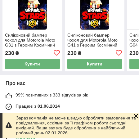
Силіконовий бампер
Силіконовий бампер
Силі
чохол для Motorola Moto
чохол для Motorola Moto
чохо
G31 з Героим Космічний
G41 з Героим Космічний
G04 
Бравл Сонний Сенді
Бравл Сонний Сенді
Брав
230
230
230
₴
₴
Купити
Купити
Про нас
99% позитивних з 333 відгуків за рік
Працює з 01.06.2014
м. Харків
Зараз компанія не може швидко обробляти замовлення та
График работы 10.00-17.00. Суббота - Воскресенье
повідомлення, оскільки за її графіком роботи сьогодні
выходной!, Харків, Україна
вихідний. Ваша заявка буде оброблена в найближчий
робочий день 02.01.2026
Контакти