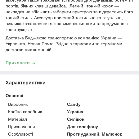
аксесуара також враховані всі прорізи для динаміків, роз'ємів і
портів, бічних клавіш девайса. Легкий і тонкий чохол —
накладка не збільшить габарити пристрою та підкреслить його
тонкий стиль. Аксесуар приємний тактильно та візуально,
викликає захоплення яскравими кольорами та продуманою
конструкцією.
Доставка Будь-якою транспортною компанією України —
Укрпошта, Новая Почта. Згідно з тарифами та термінами
доставки цих компаній.
Приховати
Характеристики
Основні
Виробник
Candy
Країна виробник
Україна
Матеріал
Силікон
Призначення
Для телефону
Особливості
Протиударний, Малюнок