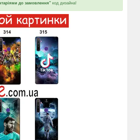
таріями до замовлення"
код дизайна!