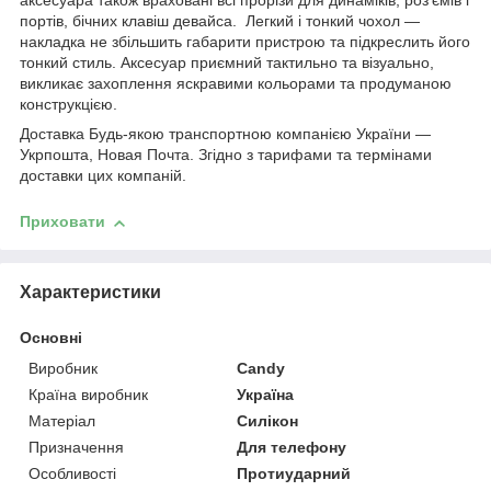
аксесуара також враховані всі прорізи для динаміків, роз'ємів і
портів, бічних клавіш девайса. Легкий і тонкий чохол —
накладка не збільшить габарити пристрою та підкреслить його
тонкий стиль. Аксесуар приємний тактильно та візуально,
викликає захоплення яскравими кольорами та продуманою
конструкцією.
Доставка Будь-якою транспортною компанією України —
Укрпошта, Новая Почта. Згідно з тарифами та термінами
доставки цих компаній.
Приховати
Характеристики
Основні
Виробник
Candy
Країна виробник
Україна
Матеріал
Силікон
Призначення
Для телефону
Особливості
Протиударний