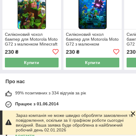
Силіконовий чохол
Силіконовий чохол
Силі
бампер для Motorola Moto
бампер для Motorola Moto
бамп
G72 з малюнком Minecraft
G72 з малюнком
G72 
Майнкрафт
Майнкрафт Minecraft
Май
230
230
230
₴
₴
Купити
Купити
Про нас
99% позитивних з 334 відгуків за рік
Працює з 01.06.2014
м. Харків
Зараз компанія не може швидко обробляти замовлення та
График работы 10.00-17.00. Суббота - Воскресенье
повідомлення, оскільки за її графіком роботи сьогодні
выходной!, Харків, Україна
вихідний. Ваша заявка буде оброблена в найближчий
робочий день 02.01.2026
Контакти