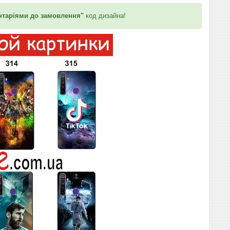
таріями до замовлення"
код дизайна!