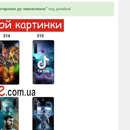
таріями до замовлення"
код дизайна!