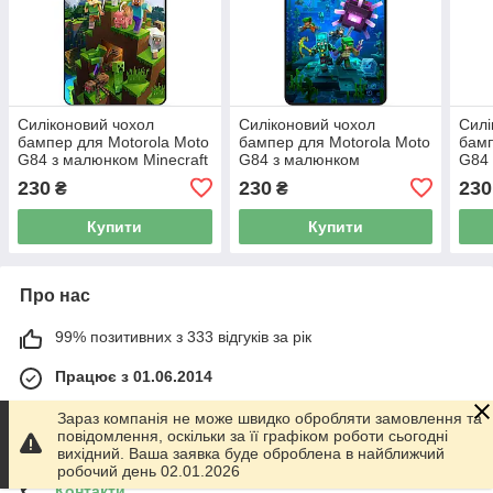
Силіконовий чохол
Силіконовий чохол
Силі
бампер для Motorola Moto
бампер для Motorola Moto
бамп
G84 з малюнком Minecraft
G84 з малюнком
G84 
Майнкрафт
Майнкрафт Minecraft
Май
230
230
230
₴
₴
Купити
Купити
Про нас
99% позитивних з 333 відгуків за рік
Працює з 01.06.2014
м. Харків
Зараз компанія не може швидко обробляти замовлення та
График работы 10.00-17.00. Суббота - Воскресенье
повідомлення, оскільки за її графіком роботи сьогодні
выходной!, Харків, Україна
вихідний. Ваша заявка буде оброблена в найближчий
робочий день 02.01.2026
Контакти