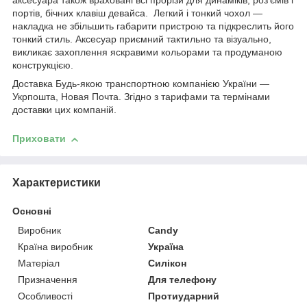
аксесуара також враховані всі прорізи для динаміків, роз'ємів і
портів, бічних клавіш девайса. Легкий і тонкий чохол —
накладка не збільшить габарити пристрою та підкреслить його
тонкий стиль. Аксесуар приємний тактильно та візуально,
викликає захоплення яскравими кольорами та продуманою
конструкцією.
Доставка Будь-якою транспортною компанією України —
Укрпошта, Новая Почта. Згідно з тарифами та термінами
доставки цих компаній.
Приховати
Характеристики
Основні
Виробник
Candy
Країна виробник
Україна
Матеріал
Силікон
Призначення
Для телефону
Особливості
Протиударний