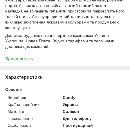
аксесуара також враховані всі прорізи для динаміків, роз'ємів і
портів, бічних клавіш девайса. Легкий і тонкий чохол —
накладка не збільшить габарити пристрою та підкреслить його
тонкий стиль. Аксесуар приємний тактильно та візуально,
викликає захоплення яскравими кольорами та продуманою
конструкцією.
Доставка Будь-якою транспортною компанією України —
Укрпошта, Новая Почта. Згідно з тарифами та термінами
доставки цих компаній.
Приховати
Характеристики
Основні
Виробник
Candy
Країна виробник
Україна
Матеріал
Силікон
Призначення
Для телефону
Особливості
Протиударний