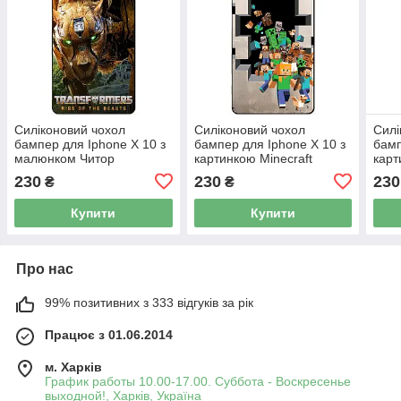
Силіконовий чохол
Силіконовий чохол
Силі
бампер для Iphone X 10 з
бампер для Iphone X 10 з
бамп
малюнком Читор
картинкою Minecraft
кар
Зверобати Трансформери
Майнкрафт
Mine
230
230
230
₴
₴
Transformers
Купити
Купити
Про нас
99% позитивних з 333 відгуків за рік
Працює з 01.06.2014
м. Харків
График работы 10.00-17.00. Суббота - Воскресенье
выходной!, Харків, Україна