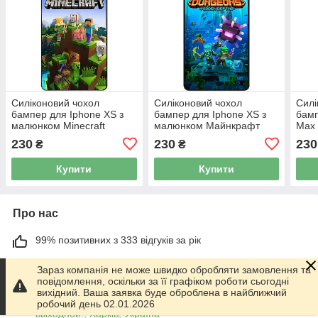
Силіконовий чохол
Силіконовий чохол
Силі
бампер для Iphone XS з
бампер для Iphone XS з
бамп
малюнком Minecraft
малюнком Майнкрафт
Max 
Майнкрафт
Minecraft
Май
230
230
230
₴
₴
Купити
Купити
Про нас
99% позитивних з 333 відгуків за рік
Працює з 01.06.2014
Зараз компанія не може швидко обробляти замовлення та
повідомлення, оскільки за її графіком роботи сьогодні
м. Харків
вихідний. Ваша заявка буде оброблена в найближчий
График работы 10.00-17.00. Суббота - Воскресенье
робочий день 02.01.2026
выходной!, Харків, Україна