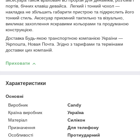
аксесуара також враховані всі прорізи для динаміків, роз'ємів і
портів, бічних клавіш девайса. Легкий і тонкий чохол —
накладка не збільшить габарити пристрою та підкреслить його
тонкий стиль. Аксесуар приємний тактильно та візуально,
викликає захоплення яскравими кольорами та продуманою
конструкцією.
Доставка Будь-якою транспортною компанією України —
Укрпошта, Новая Почта. Згідно з тарифами та термінами
доставки цих компаній.
Приховати
Характеристики
Основні
Виробник
Candy
Країна виробник
Україна
Матеріал
Силікон
Призначення
Для телефону
Особливості
Протиударний