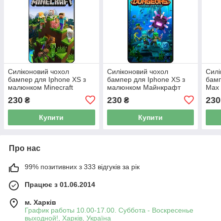
Силіконовий чохол
Силіконовий чохол
Силі
бампер для Iphone XS з
бампер для Iphone XS з
бамп
малюнком Minecraft
малюнком Майнкрафт
Max 
Майнкрафт
Minecraft
Май
230
230
230
₴
₴
Купити
Купити
Про нас
99% позитивних з 333 відгуків за рік
Працює з 01.06.2014
м. Харків
График работы 10.00-17.00. Суббота - Воскресенье
выходной!, Харків, Україна