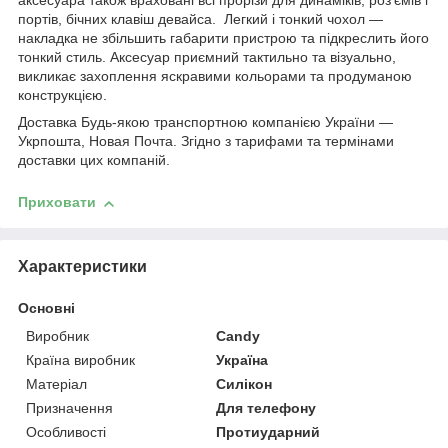
аксесуара також враховані всі прорізи для динаміків, роз'ємів і
портів, бічних клавіш девайса. Легкий і тонкий чохол —
накладка не збільшить габарити пристрою та підкреслить його
тонкий стиль. Аксесуар приємний тактильно та візуально,
викликає захоплення яскравими кольорами та продуманою
конструкцією.
Доставка Будь-якою транспортною компанією України —
Укрпошта, Новая Почта. Згідно з тарифами та термінами
доставки цих компаній.
Приховати
Характеристики
Основні
Виробник
Candy
Країна виробник
Україна
Матеріал
Силікон
Призначення
Для телефону
Особливості
Протиударний