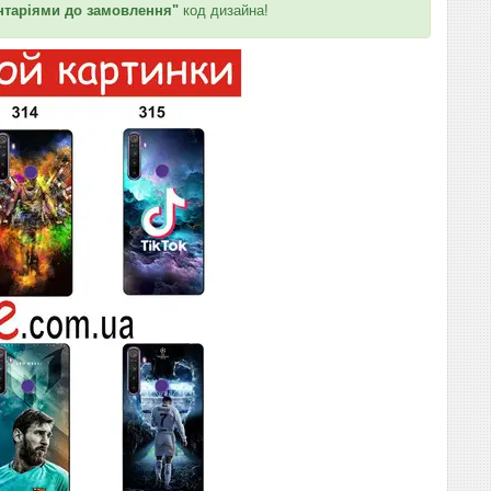
таріями до замовлення"
код дизайна!