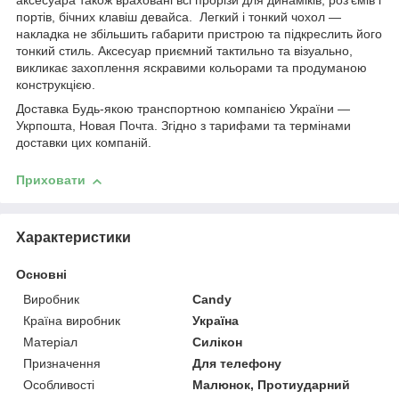
аксесуара також враховані всі прорізи для динаміків, роз'ємів і
портів, бічних клавіш девайса. Легкий і тонкий чохол —
накладка не збільшить габарити пристрою та підкреслить його
тонкий стиль. Аксесуар приємний тактильно та візуально,
викликає захоплення яскравими кольорами та продуманою
конструкцією.
Доставка Будь-якою транспортною компанією України —
Укрпошта, Новая Почта. Згідно з тарифами та термінами
доставки цих компаній.
Приховати
Характеристики
Основні
Виробник
Candy
Країна виробник
Україна
Матеріал
Силікон
Призначення
Для телефону
Особливості
Малюнок, Протиударний