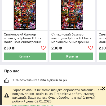
Силіконовий бампер
Силіконовий бампер
Силі
чохол для Iphone X 10 з
чохол для Iphone 6 Plus з
чохо
малюнком Аніматроніки
малюнком Аніматроніки
малю
Freddy Фредді
Freddy Фредді
анім
230
230
230
₴
₴
Купити
Купити
Про нас
99% позитивних з 334 відгуків за рік
Працює з 01.06.2014
Зараз компанія не може швидко обробляти замовлення та
повідомлення, оскільки за її графіком роботи сьогодні
м. Харків
вихідний. Ваша заявка буде оброблена в найближчий
График работы 10.00-17.00. Суббота - Воскресенье
робочий день 02.01.2026
выходной!, Харків, Україна