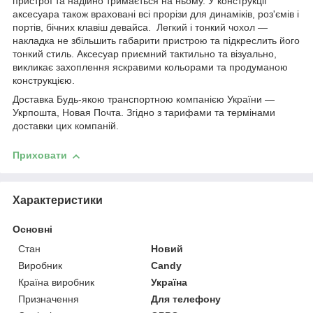
пристрої та надійно тримається на ньому. У конструкції
аксесуара також враховані всі прорізи для динаміків, роз'ємів і
портів, бічних клавіш девайса. Легкий і тонкий чохол —
накладка не збільшить габарити пристрою та підкреслить його
тонкий стиль. Аксесуар приємний тактильно та візуально,
викликає захоплення яскравими кольорами та продуманою
конструкцією.
Доставка Будь-якою транспортною компанією України —
Укрпошта, Новая Почта. Згідно з тарифами та термінами
доставки цих компаній.
Приховати
Характеристики
Основні
Стан
Новий
Виробник
Candy
Країна виробник
Україна
Призначення
Для телефону