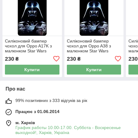
Силіконовий бампер
Силіконовий бампер
Силі
чохол для Oppo A17K з
чохол для Oppo A38 з
чохо
малюнком Star Wars
малюнком Star Wars
малю
Зоряні війни Дарт Вейдер
Зоряні війни Дарт Вейдер
Зоря
230
230
230
₴
₴
Купити
Купити
Про нас
99% позитивних з 333 відгуків за рік
Працює з 01.06.2014
м. Харків
График работы 10.00-17.00. Суббота - Воскресенье
выходной!, Харків, Україна