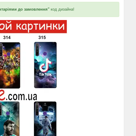
таріями до замовлення"
код дизайна!